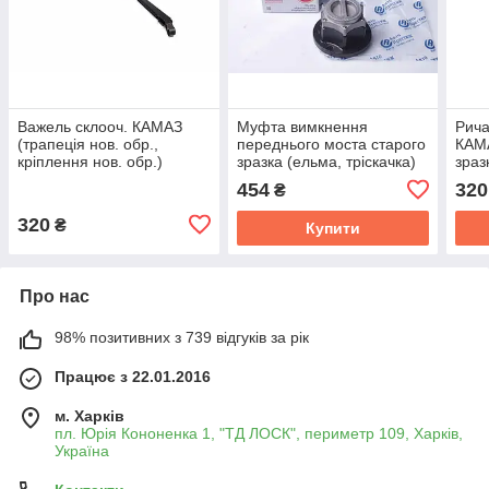
Важель склооч. КАМАЗ
Муфта вимкнення
Рича
(трапеція нов. обр.,
переднього моста старого
КАМА
кріплення нов. обр.)
зразка (ельма, тріскачка)
зраз
272.5205800
УАЗ 452 / 469 (Авто
зраз
454
320
₴
Престиж) 3151-20-
272.
2304210-01
320
₴
Купити
Про нас
98% позитивних з 739 відгуків за рік
Працює з 22.01.2016
м. Харків
пл. Юрія Кононенка 1, "ТД ЛОСК", периметр 109, Харків,
Україна