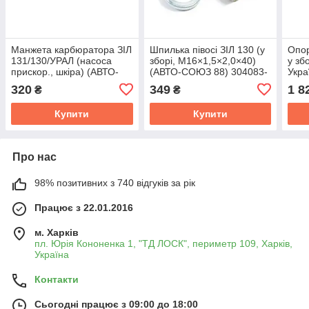
Манжета карбюратора ЗІЛ
Шпилька півосі ЗІЛ 130 (у
Опор
131/130/УРАЛ (насоса
зборі, М16×1,5×2,0×40)
у зб
прискор., шкіра) (АВТО-
(АВТО-СОЮЗ 88) 304083-
Укра
СОЮЗ 88) 130-1107506-В
П8
130-
320
349
1 8
₴
₴
Купити
Купити
Про нас
98% позитивних з 740 відгуків за рік
Працює з 22.01.2016
м. Харків
пл. Юрія Кононенка 1, "ТД ЛОСК", периметр 109, Харків,
Україна
Контакти
Сьогодні працює з 09:00 до 18:00