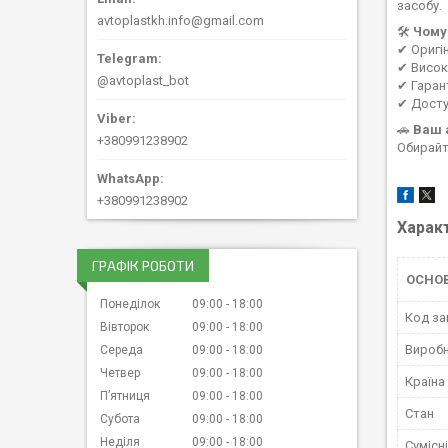
засобу.
avtoplastkh.info@gmail.com
🛠
Чому
✔ Оригі
✔ Висока
@avtoplast_bot
✔ Гаран
✔ Досту
🚗
Ваш 
+380991238902
Обирайт
+380991238902
Харак
ГРАФІК РОБОТИ
ОСНО
Понеділок
09:00
18:00
Код за
Вівторок
09:00
18:00
Вироб
Середа
09:00
18:00
Четвер
09:00
18:00
Країна
Пʼятниця
09:00
18:00
Стан
Субота
09:00
18:00
Неділя
09:00
18:00
Сумісн