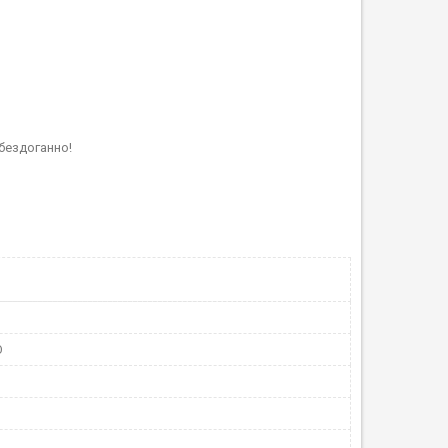
бездоганно!
О