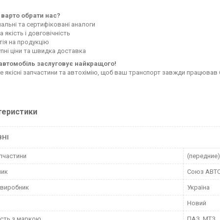
 варто обрати нас?
нальні та сертифіковані аналоги
 якість і довговічність
тія на продукцію
пні ціни та швидка доставка
автомобіль заслуговує найкращого!
е якісні запчастини та автохімію, щоб ваш транспорт завжди працював 
теристики
ВНІ
пчастини
(передние)
ник
Союз АВТ
 виробник
Україна
Новий
ість з маркою
ПАЗ, МТЗ