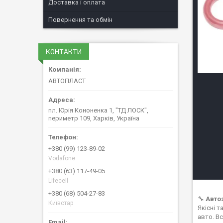
Доставка і оплата
Повернення та обмін
КОНТАКТИ
АВТОПЛАСТ
пл. Юрія Кононенка 1, "ТД ЛОСК",
периметр 109, Харків, Україна
+380 (99) 123-89-02
Vodafone
+380 (63) 117-49-05
Lifecell
+380 (68) 504-27-83
🔧
Авто
Київстар
Якісні 
авто. В