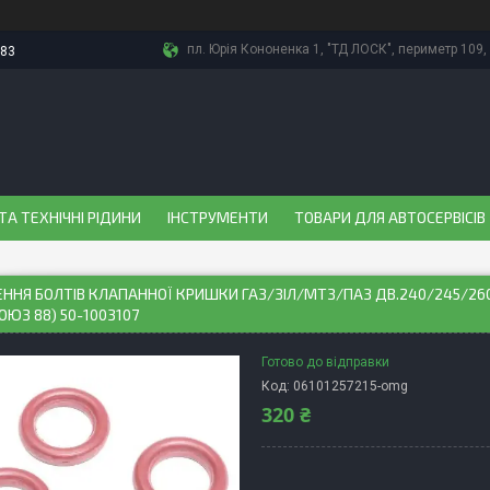
пл. Юрія Кононенка 1, "ТД ЛОСК", периметр 109, 
-83
ТА ТЕХНІЧНІ РІДИНИ
ІНСТРУМЕНТИ
ТОВАРИ ДЛЯ АВТОСЕРВІСІВ
ННЯ БОЛТІВ КЛАПАННОЇ КРИШКИ ГАЗ/ЗІЛ/МТЗ/ПАЗ ДВ.240/245/260
ОЮЗ 88) 50-1003107
Готово до відправки
Код:
06101257215-omg
320 ₴