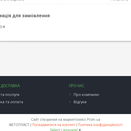
мація для замовлення
0 ₴
І ДОСТАВКА
ПРО НАС
та послуги
Про компанію
ка та оплата
Відгуки
Сайт створений на маркетплейсі
Prom.ua
АВТОПЛАСТ |
Поскаржитися на контент
|
Політика конфіденційності
Select Language
▼