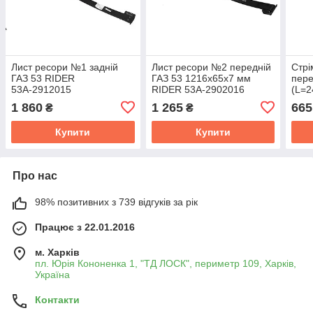
Лист ресори №1 задній
Лист ресори №2 передній
Стрі
ГАЗ 53 RIDER
ГАЗ 53 1216х65х7 мм
пере
53А-2912015
RIDER 53А-2902016
(L=2
вис
1 860
1 265
665
₴
₴
88) 
Купити
Купити
Про нас
98% позитивних з 739 відгуків за рік
Працює з 22.01.2016
м. Харків
пл. Юрія Кононенка 1, "ТД ЛОСК", периметр 109, Харків,
Україна
Контакти