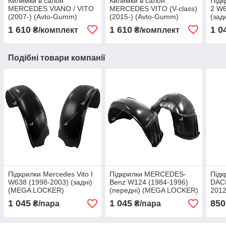
Килимки в салон
Килимки в салон
Підк
MERCEDES VIANO / VITO
MERCEDES VITO (V-class)
2 W6
(2007-) (Avto-Gumm)
(2015-) (Avto-Gumm)
(зад
1 610
1 610
1 0
₴/комплект
₴/комплект
Подібні товари компанії
Підкрилки Mercedes Vito I
Підкрилки MERCEDES-
Підк
W638 (1998-2003) (задні)
Benz W124 (1984-1996)
DACI
(MEGA LOCKER)
(передні) (MEGA LOCKER)
2012
LOC
1 045
1 045
850
₴/пара
₴/пара