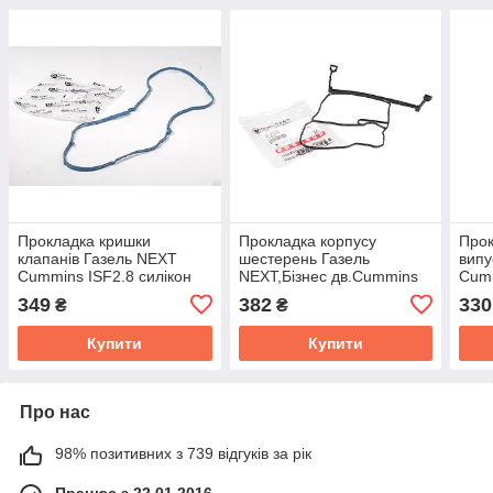
Прокладка кришки
Прокладка корпусу
Прок
клапанiв Газель NEXT
шестерень Газель
випу
Cummins ISF2.8 силiкон
NEXT,Бізнес дв.Cummins
Cumm
синiй Авто Престиж
ISF 2.8 (покупн. ГАЗ)
Cumm
349
382
330
₴
₴
5255312
526
Купити
Купити
Про нас
98% позитивних з 739 відгуків за рік
Працює з 22.01.2016