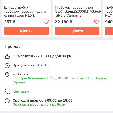
Штуцер трубки
Турбокомпресор Газон
Труб
турбокомпресора подача
NEXT,Валдай,3309,ПАЗ,Foton
турб
оливи Газон NEXT,
ISF3.8 Cummins
NEXT
Валдай, ГАЗ 3309, ПАЗ
3790134,3790133
ISF3
357
22 180
940
₴
₴
ISF 3.8 Cummins
528
Investmen 5269713
Купити
Купити
Про нас
98% позитивних з 739 відгуків за рік
Працює з 22.01.2016
м. Харків
пл. Юрія Кононенка 1, "ТД ЛОСК", периметр 109, Харків,
Україна
Контакти
Сьогодні працює з 09:00 до 18:00
Показати весь графік роботи