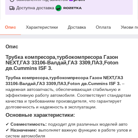
Доступна доставка
Опис
Характеристики
Доставка
Оплата
Умови п
Опис
Трубка компресора,турбокомпресора Газон
NEXT,ГАЗ 33106-Валдай,ГАЗ 3309,ПАЗ,Foton
дв.Cummins ISF 3.
Трубка компресора,турбокомпресора Газон NEXT,ГАЗ
33106-Валдай,ГАЗ 3309,ПАЗ,Foton дв.Cummins ISF 3.
–
надежная автозапчасть, обеспечивающая стабильную и
эффективную работу автомобиля. Соответствует стандартам
качества и требованиям производителя, что гарантирует
долговечность и надежность в эксплуатации.
Основные характеристики:
✔
Совместимость:
подходит для различных моделей авто
✔
Назначение:
выполняет важную функцию в работе узлов и
систем автомобиля