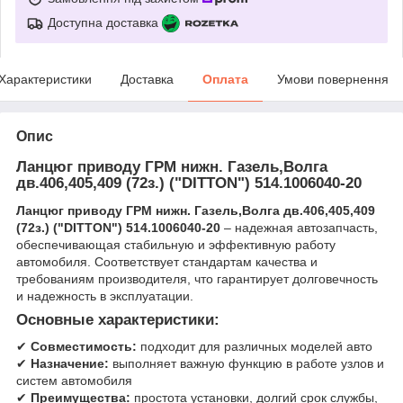
Доступна доставка
Характеристики
Доставка
Оплата
Умови повернення
Опис
Ланцюг приводу ГРМ нижн. Газель,Волга
дв.406,405,409 (72з.) ("DITTON") 514.1006040-20
Ланцюг приводу ГРМ нижн. Газель,Волга дв.406,405,409
(72з.) ("DITTON") 514.1006040-20
– надежная автозапчасть,
обеспечивающая стабильную и эффективную работу
автомобиля. Соответствует стандартам качества и
требованиям производителя, что гарантирует долговечность
и надежность в эксплуатации.
Основные характеристики:
✔
Совместимость:
подходит для различных моделей авто
✔
Назначение:
выполняет важную функцию в работе узлов и
систем автомобиля
✔
Преимущества:
простота установки, долгий срок службы,