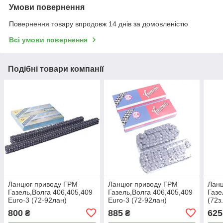
Умови повернення
Повернення товару впродовж 14 днів за домовленістю
Всі умови повернення
Подібні товари компанії
Ланцюг приводу ГРМ
Ланцюг приводу ГРМ
Лан
Газель,Волга 406,405,409
Газель,Волга 406,405,409
Газе
Euro-3 (72-92лан)
Euro-3 (72-92лан)
(72з
компл.2шт DITTON
компл.2шт CZ FAVORIT
(CZ 
800
885
625
₴
₴
Прибалт. 9V2-1040
9V2-1040
100