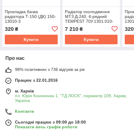
Прокладка бачка
Радіатор охолодження
Прок
радіатора Т-150 (ДК) 150-
МТЗ Д-240, 4-рядний
раді
13010-3
TEMPEST 70У.1301.010-
1301
01А
320
7 210
320
₴
₴
Купити
Купити
Про нас
98% позитивних з 736 відгуків за рік
Працює з 22.01.2016
м. Харків
пл. Юрія Кононенка 1, "ТД ЛОСК", периметр 109, Харків,
Україна
Контакти
Сьогодні працює з 09:00 до 18:00
Показати весь графік роботи