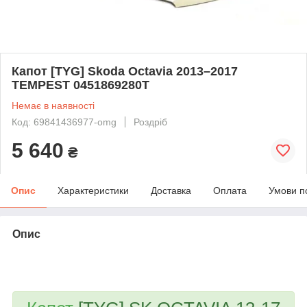
Капот [TYG] Skoda Octavia 2013–2017
TEMPEST 0451869280T
Немає в наявності
Код: 69841436977-omg
Роздріб
5 640
₴
Опис
Характеристики
Доставка
Оплата
Умови п
Опис
bvd_ggl