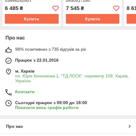
0344628280T
0450517280
6 485
7 545
8 6
₴
₴
Купити
Купити
Про нас
98% позитивних з 735 відгуків за рік
Працює з 22.01.2016
м. Харків
пл. Юрія Кононенка 1, "ТД ЛОСК", периметр 109, Харків,
Україна
Контакти
Сьогодні працює з 09:00 до 18:00
Показати весь графік роботи
Про нас