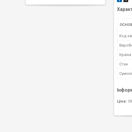
Харак
ОСНОВ
Код за
Вироб
Країна
Стан
Сумісн
Інфор
Ціна:
59