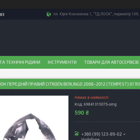
пл. Юрія Кононенка 1, "ТД ЛОСК", периметр 109, 
-83
ТА ТЕХНІЧНІ РІДИНИ
ІНСТРУМЕНТИ
ТОВАРИ ДЛЯ АВТОСЕРВІСІВ
ОК ПЕРЕДНІЙ ПРАВИЙ CITROËN BERLINGO 2008–2012 (TEMPEST) 0170
Немає в наявності
Код:
69841315075-omg
590 ₴
+380 (99) 123-89-02
Vodafone