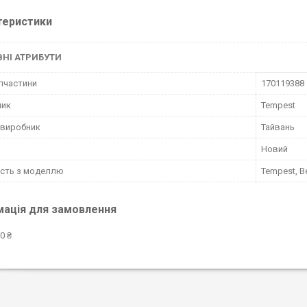
теристики
НІ АТРИБУТИ
пчастини
170119388
ник
Tempest
 виробник
Тайвань
Новий
ість з моделлю
Tempest, B
мація для замовлення
0 ₴