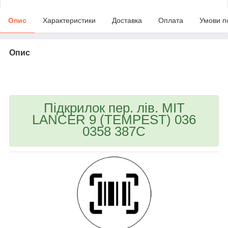
Опис
Характеристики
Доставка
Оплата
Умови п
Опис
bvd_ggl
Підкрилок пер. лів. MIT
LANCER 9 (TEMPEST) 036
0358 387C