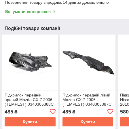
Повернення товару впродовж 14 днів за домовленістю
Всі умови повернення
Подібні товари компанії
Підкрилок передній
Підкрилок передній лівий
Підк
правий Mazda CX-7 2006–
Mazda CX-7 2006–
Niss
(TEMPEST) 0340305388C
(TEMPEST) 0340305387C
201
037
485
485
580
₴
₴
Купити
Купити