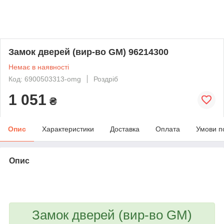
Замок дверей (вир-во GM) 96214300
Немає в наявності
Код: 6900503313-omg
Роздріб
1 051
₴
Опис
Характеристики
Доставка
Оплата
Умови п
Опис
bvd_ggl
Замок дверей (вир-во GM)