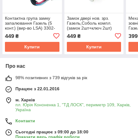
Контактна група замку
Замок дверi нов. зрз.
Меха
запалювання Газель (5
Газель,Соболь компл.
зовн
конт.) (вир-во LSA) 3302-
(замок 2шт+ключ 2шт)
Газе
3704100
(OAR) 3302-6105080
"Шок
449
449
399
₴
₴
610
Купити
Купити
Про нас
98% позитивних з 739 відгуків за рік
Працює з 22.01.2016
м. Харків
пл. Юрія Кононенка 1, "ТД ЛОСК", периметр 109, Харків,
Україна
Контакти
Сьогодні працює з 09:00 до 18:00
Показати весь графік роботи