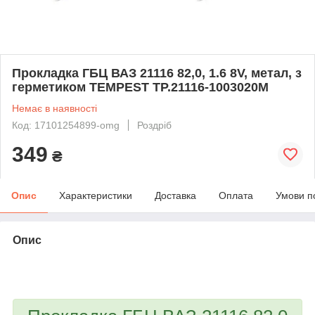
Прокладка ГБЦ ВАЗ 21116 82,0, 1.6 8V, метал, з
герметиком TEMPEST TP.21116-1003020М
Немає в наявності
Код: 17101254899-omg
Роздріб
349
₴
Опис
Характеристики
Доставка
Оплата
Умови п
Опис
bvd_ggl