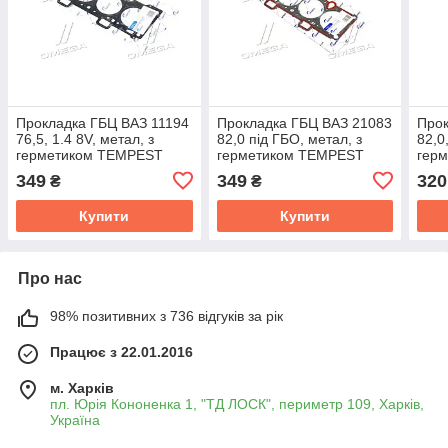
Прокладка ГБЦ ВАЗ 11194
Прокладка ГБЦ ВАЗ 21083
Прок
76,5, 1.4 8V, метал, з
82,0 під ГБО, метал, з
82,0
герметиком TEMPEST
герметиком TEMPEST
гер
TP.11194-1003020М
TP.21083-1003020М
TP.2
349
349
320
₴
₴
Купити
Купити
Про нас
98% позитивних з 736 відгуків за рік
Працює з 22.01.2016
м. Харків
пл. Юрія Кононенка 1, "ТД ЛОСК", периметр 109, Харків,
Україна