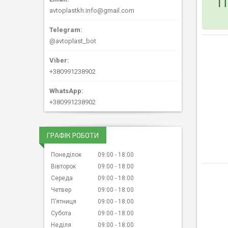
П
avtoplastkh.info@gmail.com
@avtoplast_bot
+380991238902
+380991238902
ГРАФІК РОБОТИ
Понеділок
09:00
18:00
Вівторок
09:00
18:00
Середа
09:00
18:00
Четвер
09:00
18:00
Пʼятниця
09:00
18:00
Субота
09:00
18:00
Неділя
09:00
18:00