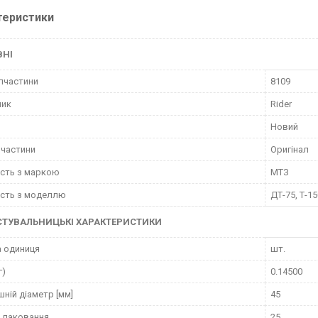
теристики
ВНІ
пчастини
8109
ник
Rider
Новий
пчастини
Оригінал
ість з маркою
МТЗ
ість з моделлю
ДТ-75, Т-15
СТУВАЛЬНИЦЬКІ ХАРАКТЕРИСТИКИ
 одиниця
шт.
г)
0.14500
шній діаметр [мм]
45
 паковання
25