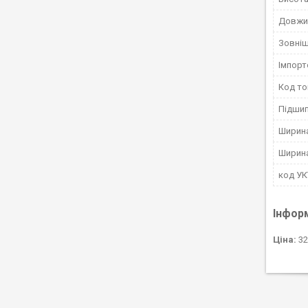
Довжи
Зовніш
Імпорт
Код то
Підшип
Ширина
Ширин
код У
Інфор
Ціна:
32