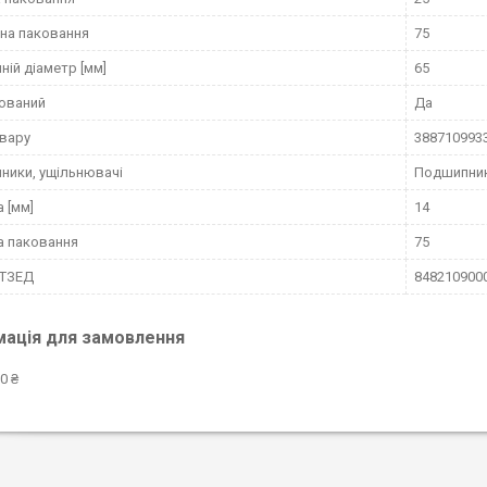
на паковання
75
ній діаметр [мм]
65
ований
Да
вару
388710993
ники, ущільнювачі
Подшипни
 [мм]
14
а паковання
75
КТЗЕД
848210900
мація для замовлення
0 ₴