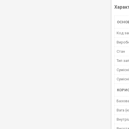
Харак
ОСНО
Код за
Вироб
Стан
Тип за
Сумісн
Сумісн
КОРИ
Базова
Вага (к
Внутрі
Висота