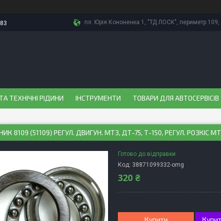
пл. Юрія Кононенка 1, "ТД ЛОСК", периметр 109, 
-83
ТА ТЕХНІЧНІ РІДИНИ
ІНСТРУМЕНТИ
ТОВАРИ ДЛЯ АВТОСЕРВІСІВ
К 8109 (51109) РЕГУЛ. ДВИГУН. МТЗ, ДТ-75, Т-150, РЕГУЛ. РОЗКІС МТ
Готово до відправки
Код:
38871099332-omg
320 ₴
Купити
Купит