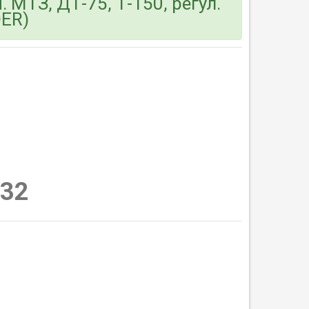
 МТЗ, ДТ-75, Т-150, регул.
DER)
32