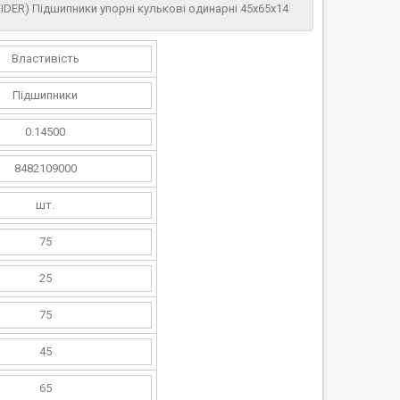
(RIDER) Підшипники упорні кулькові одинарні 45х65х14
Властивість
Підшипники
0.14500
8482109000
шт.
75
25
75
45
65