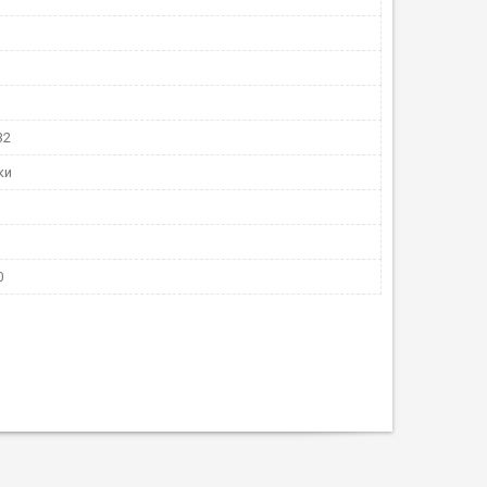
32
ки
0