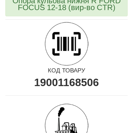
Опора кульова нижня R FORD
FOCUS 12-18 (вир-во CTR)
КОД ТОВАРУ
19001168506