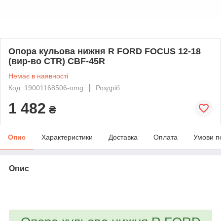
Опора кульова нижня R FORD FOCUS 12-18
(вир-во CTR) CBF-45R
Немає в наявності
Код: 19001168506-omg
Роздріб
1 482
₴
Опис
Характеристики
Доставка
Оплата
Умови п
Опис
bvd_ggl