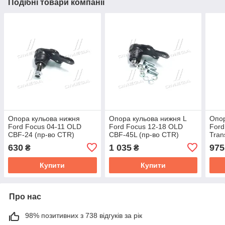
Подібні товари компанії
Опора кульова нижня
Опора кульова нижня L
Опор
Ford Focus 04-11 OLD
Ford Focus 12-18 OLD
Ford
CBF-24 (пр-во CTR)
CBF-45L (пр-во CTR)
Tran
CB0033
CB0470L
CBF-
630
1 035
975
₴
₴
CB0
Купити
Купити
Про нас
98% позитивних з 738 відгуків за рік