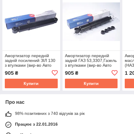
Амортизатор переднiй
Амортизатор переднiй
Амор
заднiй посилений ЗIЛ 130
заднiй ГАЗ 53,3307,Газель
мас
з втулками (вир-во Авто
з втулками (вир-во Авто
(HA3
Престиж) 130-2905006
Престиж) 53-2905006
A21
905
905
1 2
₴
₴
Купити
Купити
Про нас
98% позитивних з 740 відгуків за рік
Працює з 22.01.2016