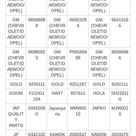
AEWOO/
AEWOO/
AEWOO/
OPEL)
OPEL)
OPEL)
GM
9658688
GM
9665329
GM
9641016
(CHEVR
8
(CHEVR
4
(CHEVR
6
OLET/D
OLET/D
OLET/D
AEWOO/
AEWOO/
AEWOO/
OPEL)
OPEL)
OPEL)
GM
9698082
GM
P965868
GM
9658688
(CHEVR
3
(CHEVR
88
(CHEVR
6
OLET/D
OLET/D
OLET/D
AEWOO/
AEWOO/
AEWOO/
OPEL)
OPEL)
OPEL)
GOLD
9250111
GOLD
9251287
GOLD
8250111
GOOM
F210G1
HART
807812
HOLA
SH22011
154
G
IAP
5042008
Japanpa
MMW00
JAPKO
MJW001
QUALIT
0
rts
10
0
Y
PARTS
JP
6342102
KAMOK
2000247
KAMOK
2033375