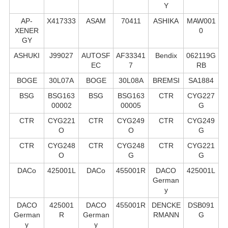
Y
AP-
X417333
ASAM
70411
ASHIKA
MAW001
XENER
0
GY
ASHUKI
J99027
AUTOSF
AF33341
Bendix
062119G
EC
7
RB
BOGE
30L07A
BOGE
30L08A
BREMSI
SA1884
BSG
BSG163
BSG
BSG163
CTR
CYG227
00002
00005
G
CTR
CYG221
CTR
CYG249
CTR
CYG249
O
O
G
CTR
CYG248
CTR
CYG248
CTR
CYG221
O
G
G
DACo
425001L
DACo
455001R
DACO
425001L
German
y
DACO
425001
DACO
455001R
DENCKE
DSB091
German
R
German
RMANN
G
y
y