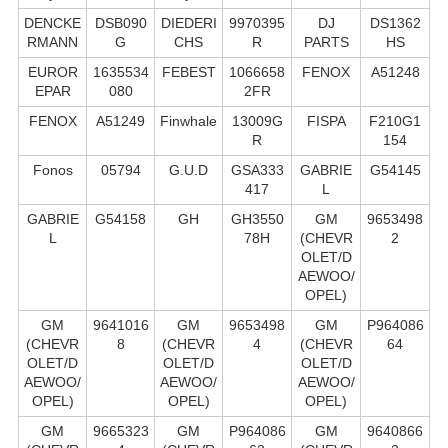
DENCKE
DSB090
DIEDERI
9970395
DJ
DS1362
RMANN
G
CHS
R
PARTS
HS
EUROR
1635534
FEBEST
1066658
FENOX
A51248
EPAR
080
2FR
FENOX
A51249
Finwhale
13009G
FISPA
F210G1
R
154
Fonos
05794
G.U.D
GSA333
GABRIE
G54145
417
L
GABRIE
G54158
GH
GH3550
GM
9653498
L
78H
(CHEVR
2
OLET/D
AEWOO/
OPEL)
GM
9641016
GM
9653498
GM
P964086
(CHEVR
8
(CHEVR
4
(CHEVR
64
OLET/D
OLET/D
OLET/D
AEWOO/
AEWOO/
AEWOO/
OPEL)
OPEL)
OPEL)
GM
9665323
GM
P964086
GM
9640866