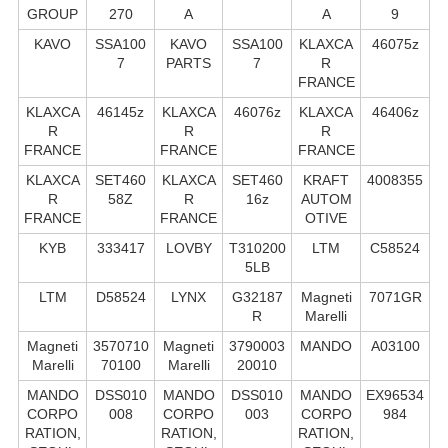
GROUP
270
A
A
9
KAVO
SSA100
KAVO
SSA100
KLAXCA
46075z
7
PARTS
7
R
FRANCE
KLAXCA
46145z
KLAXCA
46076z
KLAXCA
46406z
R
R
R
FRANCE
FRANCE
FRANCE
KLAXCA
SET460
KLAXCA
SET460
KRAFT
4008355
R
58Z
R
16z
AUTOM
FRANCE
FRANCE
OTIVE
KYB
333417
LOVBY
T310200
LTM
C58524
5LB
LTM
D58524
LYNX
G32187
Magneti
7071GR
R
Marelli
Magneti
3570710
Magneti
3790003
MANDO
A03100
Marelli
70100
Marelli
20010
MANDO
DSS010
MANDO
DSS010
MANDO
EX96534
CORPO
008
CORPO
003
CORPO
984
RATION,
RATION,
RATION,