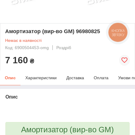
Амортизатор (вир-во GM) 96980825
КНОПКА
ЗВ'ЯЗКУ
Немає в наявності
Код: 6900504453-omg
Роздріб
7 160
₴
Опис
Характеристики
Доставка
Оплата
Умови п
Опис
bvd_ggl
Амортизатор (вир-во GM)