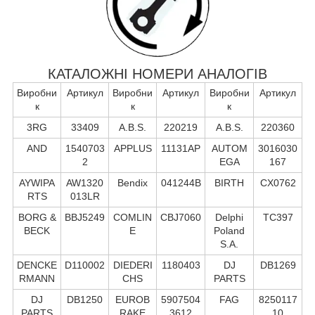
КАТАЛОЖНІ НОМЕРИ АНАЛОГІВ
Виробни
Артикул
Виробни
Артикул
Виробни
Артикул
к
к
к
3RG
33409
A.B.S.
220219
A.B.S.
220360
AND
1540703
APPLUS
11131AP
AUTOM
3016030
2
EGA
167
AYWIPA
AW1320
Bendix
041244B
BIRTH
CX0762
RTS
013LR
BORG &
BBJ5249
COMLIN
CBJ7060
Delphi
TC397
BECK
E
Poland
S.А.
DENCKE
D110002
DIEDERI
1180403
DJ
DB1269
RMANN
CHS
PARTS
DJ
DB1250
EUROB
5907504
FAG
8250117
PARTS
RAKE
3612
10