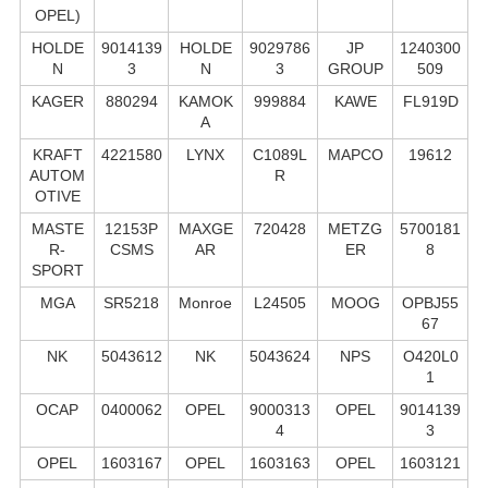
OPEL)
HOLDE
9014139
HOLDE
9029786
JP
1240300
N
3
N
3
GROUP
509
KAGER
880294
KAMOK
999884
KAWE
FL919D
A
KRAFT
4221580
LYNX
C1089L
MAPCO
19612
AUTOM
R
OTIVE
MASTE
12153P
MAXGE
720428
METZG
5700181
R-
CSMS
AR
ER
8
SPORT
MGA
SR5218
Monroe
L24505
MOOG
OPBJ55
67
NK
5043612
NK
5043624
NPS
O420L0
1
OCAP
0400062
OPEL
9000313
OPEL
9014139
4
3
OPEL
1603167
OPEL
1603163
OPEL
1603121