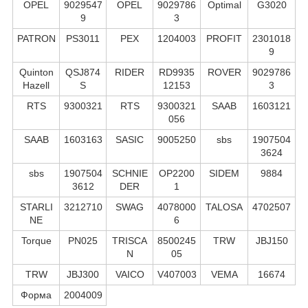
OPEL
9029547
OPEL
9029786
Optimal
G3020
9
3
PATRON
PS3011
PEX
1204003
PROFIT
2301018
9
Quinton
QSJ874
RIDER
RD9935
ROVER
9029786
Hazell
S
12153
3
RTS
9300321
RTS
9300321
SAAB
1603121
056
SAAB
1603163
SASIC
9005250
sbs
1907504
3624
sbs
1907504
SCHNIE
OP2200
SIDEM
9884
3612
DER
1
STARLI
3212710
SWAG
4078000
TALOSA
4702507
NE
6
Torque
PN025
TRISCA
8500245
TRW
JBJ150
N
05
TRW
JBJ300
VAICO
V407003
VEMA
16674
Форма
2004009