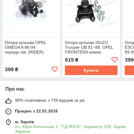
Опора кульова OPEL
Опора кульова ISUZU
Опо
OMEGA A 86-94
Trooper UB 91–98, OPEL
ESC
передн.лів. (RIDER)
FRONTERA нижня
89-9
RD.993512209
(RIDER) RD.993511709
RD.
615
399
₴
399
₴
Купити
Про нас
98% позитивних з 739 відгуків за рік
Працює з 22.01.2016
м. Харків
пл. Юрія Кононенка 1, "ТД ЛОСК", периметр 109, Харків,
Україна