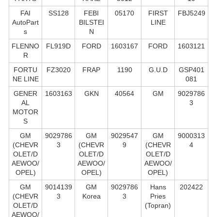
FAI
SS128
FEBI
05170
FIRST
FBJ5249
AutoPart
BILSTEI
LINE
s
N
FLENNO
FL919D
FORD
1603167
FORD
1603121
R
FORTU
FZ3020
FRAP
1190
G.U.D
GSP401
NE LINE
081
GENER
1603163
GKN
40564
GM
9029786
AL
3
MOTOR
S
GM
9029786
GM
9029547
GM
9000313
(CHEVR
3
(CHEVR
9
(CHEVR
4
OLET/D
OLET/D
OLET/D
AEWOO/
AEWOO/
AEWOO/
OPEL)
OPEL)
OPEL)
GM
9014139
GM
9029786
Hans
202422
(CHEVR
3
Korea
3
Pries
OLET/D
(Topran)
AEWOO/