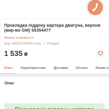
Прокладка піддону картера двигуна, верхня
(вир-во GM) 55354477
Немає в наявності
Код: 69001189991-omg
Роздріб
1 535
₴
Опис
Характеристики
Доставка
Оплата
Умови п
Опис
bvd_ggl