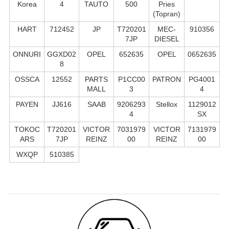
Korea
4
TAUTO
500
Pries
(Topran)
HART
712452
JP
T720201
MEC-
910356
7JP
DIESEL
ONNURI
GGXD02
OPEL
652635
OPEL
0652635
8
OSSCA
12552
PARTS
P1CC00
PATRON
PG4001
MALL
3
4
PAYEN
JJ616
SAAB
9206293
Stellox
1129012
4
SX
TOKOC
T720201
VICTOR
7031979
VICTOR
7131979
ARS
7JP
REINZ
00
REINZ
00
WXQP
510385