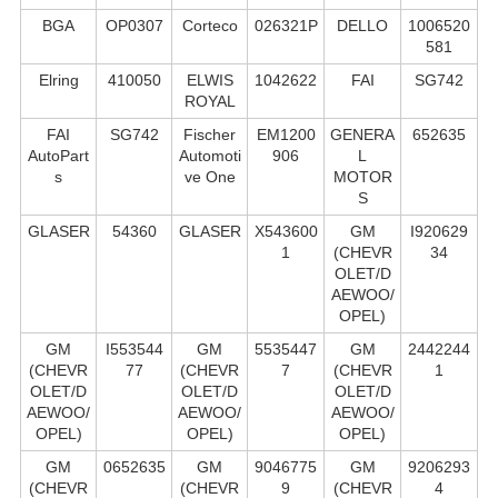
BGA
OP0307
Corteco
026321P
DELLO
1006520
581
Elring
410050
ELWIS
1042622
FAI
SG742
ROYAL
FAI
SG742
Fischer
EM1200
GENERA
652635
AutoPart
Automoti
906
L
s
ve One
MOTOR
S
GLASER
54360
GLASER
X543600
GM
I920629
1
(CHEVR
34
OLET/D
AEWOO/
OPEL)
GM
I553544
GM
5535447
GM
2442244
(CHEVR
77
(CHEVR
7
(CHEVR
1
OLET/D
OLET/D
OLET/D
AEWOO/
AEWOO/
AEWOO/
OPEL)
OPEL)
OPEL)
GM
0652635
GM
9046775
GM
9206293
(CHEVR
(CHEVR
9
(CHEVR
4