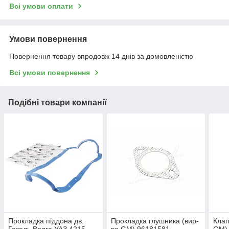
Всі умови оплати
Умови повернення
Повернення товару впродовж 14 днів за домовленістю
Всі умови повернення
Подібні товари компанії
Прокладка піддона дв.
Прокладка глушника (вир-
Клап
Газель,Волга,УАЗ 4215-
во GM) 96181581
GM)