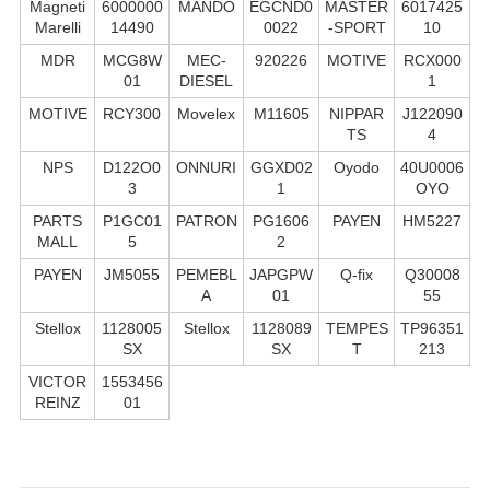
Magneti
6000000
MANDO
EGCND0
MASTER
6017425
Marelli
14490
0022
-SPORT
10
MDR
MCG8W
MEC-
920226
MOTIVE
RCX000
01
DIESEL
1
MOTIVE
RCY300
Movelex
M11605
NIPPAR
J122090
TS
4
NPS
D122O0
ONNURI
GGXD02
Oyodo
40U0006
3
1
OYO
PARTS
P1GC01
PATRON
PG1606
PAYEN
HM5227
MALL
5
2
PAYEN
JM5055
PEMEBL
JAPGPW
Q-fix
Q30008
A
01
55
Stellox
1128005
Stellox
1128089
TEMPES
TP96351
SX
SX
T
213
VICTOR
1553456
REINZ
01