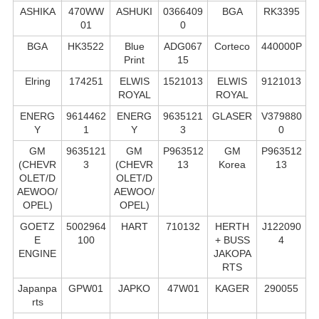
ASHIKA
470WW
ASHUKI
0366409
BGA
RK3395
01
0
BGA
HK3522
Blue
ADG067
Corteco
440000P
Print
15
Elring
174251
ELWIS
1521013
ELWIS
9121013
ROYAL
ROYAL
ENERG
9614462
ENERG
9635121
GLASER
V379880
Y
1
Y
3
0
GM
9635121
GM
P963512
GM
P963512
(CHEVR
3
(CHEVR
13
Korea
13
OLET/D
OLET/D
AEWOO/
AEWOO/
OPEL)
OPEL)
GOETZ
5002964
HART
710132
HERTH
J122090
E
100
+ BUSS
4
ENGINE
JAKOPA
RTS
Japanpa
GPW01
JAPKO
47W01
KAGER
290055
rts