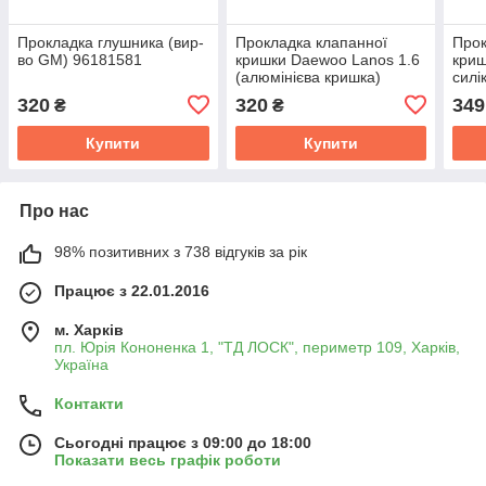
Прокладка глушника (вир-
Прокладка клапанної
Прок
во GM) 96181581
кришки Daewoo Lanos 1.6
криш
(алюмінієва кришка)
силі
ПРЕМІУМ TEMPEST
кри
320
320
349
₴
₴
TP.96351213
TP.9
Купити
Купити
Про нас
98% позитивних з 738 відгуків за рік
Працює з 22.01.2016
м. Харків
пл. Юрія Кононенка 1, "ТД ЛОСК", периметр 109, Харків,
Україна
Контакти
Сьогодні працює з 09:00 до 18:00
Показати весь графік роботи