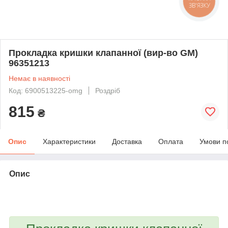
ЗВ'ЯЗКУ
Прокладка кришки клапанної (вир-во GM)
96351213
Немає в наявності
Код: 6900513225-omg
Роздріб
815
₴
Опис
Характеристики
Доставка
Оплата
Умови п
Опис
bvd_ggl