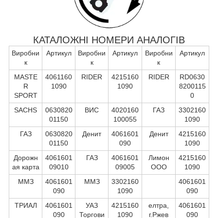
КАТАЛОЖНІ НОМЕРИ АНАЛОГІВ
Виробни
Артикул
Виробни
Артикул
Виробни
Артикул
к
к
к
MASTE
4061160
RIDER
4215160
RIDER
RD0630
R
1090
1090
8200115
SPORT
0
SACHS
0630820
ВИС
4020160
ГАЗ
3302160
01150
100055
1090
ГАЗ
0630820
Денит
4061601
Денит
4215160
01150
090
1090
Дорожн
4061601
ГАЗ
4061601
Лимон
4215160
ая карта
09010
09005
ООО
1090
ММЗ
4061601
ММЗ
3302160
4061601
090
1090
090
ТРИАЛ
4061601
УАЗ
4215160
елтра,
4061601
090
Торгови
1090
г.Ржев
090