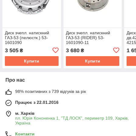
Диск зчепл. натискний
Диск зчепл. натискний
Диск
ГАЗ-53 (пелюстк.) 53-
ГАЗ-53 (RIDER) 53-
дв.4
1601090
1601090-11
421
3 505
3 680
1 6
₴
₴
Купити
Купити
Про нас
98% позитивних з 739 відгуків за рік
Працює з 22.01.2016
м. Харків
пл. Юрія Кононенка 1, "ТД ЛОСК", периметр 109, Харків,
Україна
Контакти