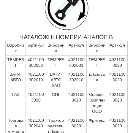
КАТАЛОЖНІ НОМЕРИ АНАЛОГІВ
Виробни
Артикул
Виробни
Артикул
Виробни
Артикул
к
к
к
TEMPES
4021100
TEMPES
4021100
TEMPES
4021100
T
302002
T
302001
T
3020
ВАТИ-
4021100
ВАТИ-
4021100
г.Лозова
4021100
АВТО
302010
АВТО
302010
я
3020
ЗАО
ГАЗ
4021100
СНГ
4021100
Сервис-
4021100
3020
3020
Комплек
3020
тация
ООО
Торгова
4021100
Трактор
4021100
Фритекс
4021100
я
302040
одеталь,
3020
3020
компани
г.Лозова