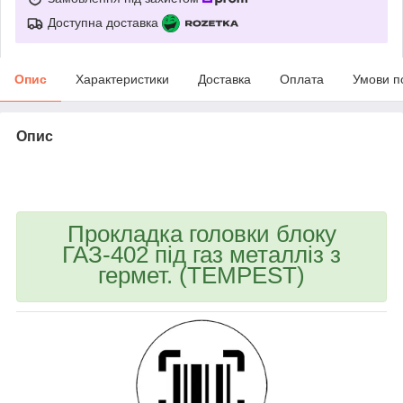
Доступна доставка
Опис
Характеристики
Доставка
Оплата
Умови п
Опис
bvd_ggl
Прокладка головки блоку
ГАЗ-402 під газ металліз з
гермет. (TEMPEST)