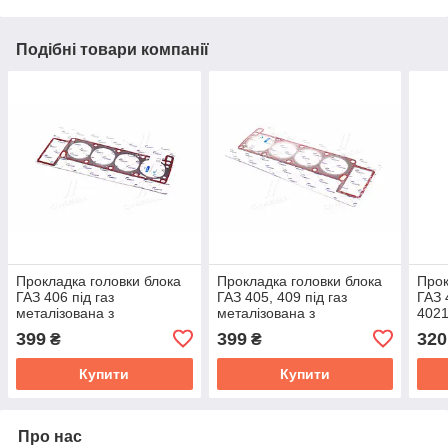
Подібні товари компанії
Прокладка головки блока
Прокладка головки блока
Прок
ГАЗ 406 під газ
ГАЗ 405, 409 під газ
ГАЗ
металізована з
металізована з
4021
герметиком TEMPEST
герметиком TEMPEST
399
399
320
₴
₴
406.1003020-10
405.1003020
Купити
Купити
Про нас