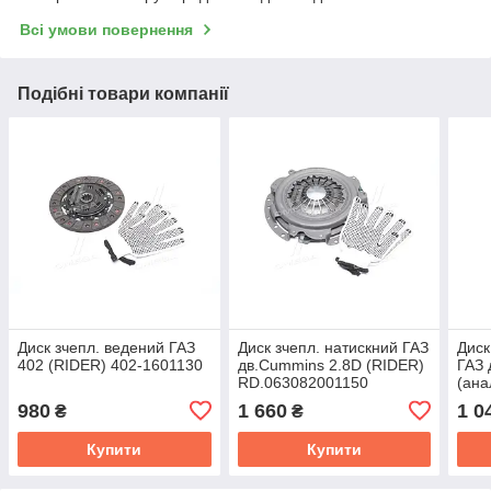
Всі умови повернення
Подібні товари компанії
Диск зчепл. ведений ГАЗ
Диск зчепл. натискний ГАЗ
Диск
402 (RIDER) 402-1601130
дв.Cummins 2.8D (RIDER)
ГАЗ 
RD.063082001150
(ана
RD.
980
1 660
1 0
₴
₴
Купити
Купити