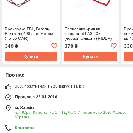
Прокладка ГБЦ Газель,
Прокладка кришки
Прок
Волга-дв.406 з герметом.
клапанної ГАЗ 406
двиг
(пр-во OAR)
(червон.сілікон) (RIDER)
дв.4
406.1007245
(Укр
349
378
330
₴
₴
Купити
Купити
Про нас
98% позитивних з 736 відгуків за рік
Працює з 22.01.2016
м. Харків
пл. Юрія Кононенка 1, "ТД ЛОСК", периметр 109, Харків,
Україна
Контакти