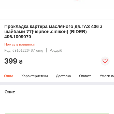
Прокладка картера масляного дв.ГАЗ 406 з
шайбами ??(червон.сілікон) (RIDER)
406.1009070
Немає в наявності
Код: 69101226487-omg
Роздріб
399
₴
Опис
Характеристики
Доставка
Оплата
Умови п
Опис
bvd_ggl