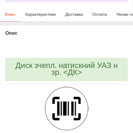
Опис
Характеристики
Доставка
Оплата
Умови п
Опис
bvd_ggl
Диск зчепл. натискний УАЗ н
зр. <ДК>