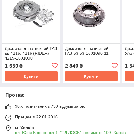
Диск зчепл. натискний ГАЗ
Диск зчепл. натискний
Диск
дв.4215, 4216 (RIDER)
ГАЗ-53 53-1601090-11
УАЗ 
4215-1601090
1 650
2 840
1 5
₴
₴
Купити
Купити
Про нас
98% позитивних з 739 відгуків за рік
Працює з 22.01.2016
м. Харків
пл. Юрія Кононенка 1, "ТД ЛОСК", периметр 109, Харків,