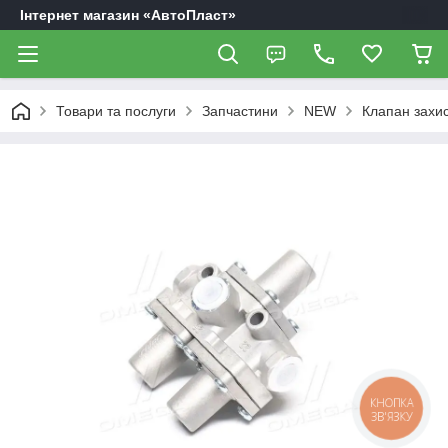
Інтернет магазин «АвтоПласт»
Товари та послуги
Запчастини
NEW
Клапан захи
КНОПКА
ЗВ'ЯЗКУ