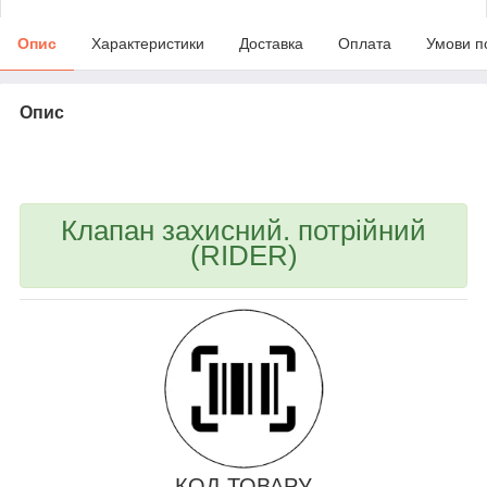
Опис
Характеристики
Доставка
Оплата
Умови п
Опис
bvd_ggl
Клапан захисний. потрійний
(RIDER)
КОД ТОВАРУ