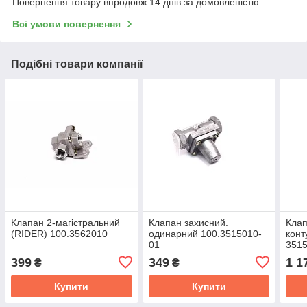
Повернення товару впродовж 14 днів за домовленістю
Всі умови повернення
Подібні товари компанії
Клапан 2-магістральний
Клапан захисний.
Клап
(RIDER) 100.3562010
одинарний 100.3515010-
конт
01
351
399
349
1 1
₴
₴
Купити
Купити