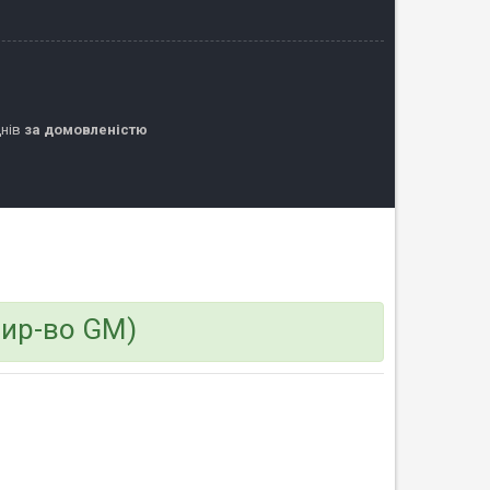
днів
за домовленістю
вир-во GM)