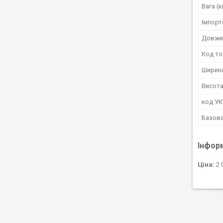
Вага (к
Імпорт
Довжи
Код то
Ширин
Висота
код У
Базова
Інфор
Ціна:
2 