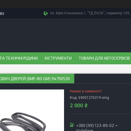
пл. Юрія Кононенка 1, "ТД ЛОСК", периметр 109, 
-83
ТА ТЕХНІЧНІ РІДИНИ
ІНСТРУМЕНТИ
ТОВАРИ ДЛЯ АВТОСЕРВІСІВ
ВАЧ ДВЕРЕЙ (ВИР-ВО GM) 94790530
Немає в наявності
Код:
69001276319-omg
2 000 ₴
+380 (99) 123-89-02
Vodafone