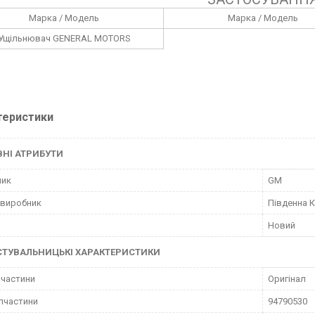
Марка / Модель
Марка / Модель
Ущільнювач GENERAL MOTORS
теристики
НІ АТРИБУТИ
ник
GM
 виробник
Південна 
Новий
СТУВАЛЬНИЦЬКІ ХАРАКТЕРИСТИКИ
пчастини
Оригінал
пчастини
94790530