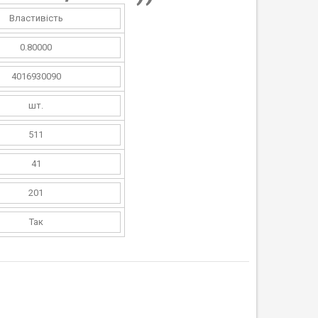
Властивість
0.80000
4016930090
шт.
511
41
201
Так