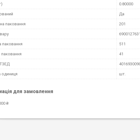
г)
0.80000
ований
Да
на паковання
201
вару
690012763
а паковання
511
 паковання
41
КТЗЕД
401693009
 одиниця
шт.
мація для замовлення
000 ₴