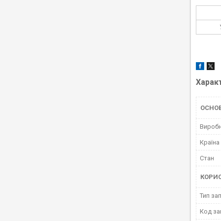
Харак
ОСНОВ
Вироб
Країна
Стан
КОРИ
Тип за
Код за