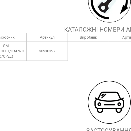
КАТАЛОЖНІ НОМЕРИ А
иробник
Артикул
Виробник
Арти
GM
ROLET/DAEWO
96930397
O/OPEL)
ЗАСТОСУВАНН