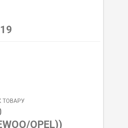
19
 ТОВАРУ
0
EWOO/OPEL)
)