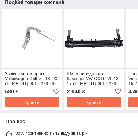
Подібні товари компанії
Завіса капота права
Шина переднього
Пане
Volkswagen Golf VII 13–20
бампера VW GOLF VII 13–
Volk
(TEMPEST) 051 6278 286
17 (TEMPEST) 051 6278
15–
943C
0755
580
2 640
4 4
₴
₴
Купити
Купити
Про нас
98% позитивних з 742 відгуків за рік