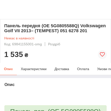
Панель передня (OE 5G0805588Q) Volkswagen
Golf VII 2013– (TEMPEST) 051 6278 201
Немає в наявності
Код: 69841155001-omg
Роздріб
1 535
₴
Опис
Характеристики
Доставка
Оплата
Умови п
Опис
bvd_ggl