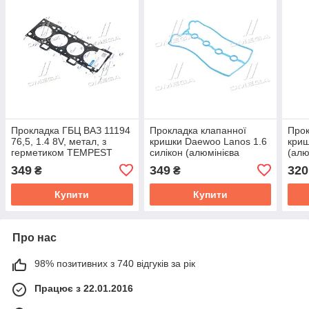
Прокладка ГБЦ ВАЗ 11194
Прокладка клапанної
Прок
76,5, 1.4 8V, метал, з
кришки Daewoo Lanos 1.6
криш
герметиком TEMPEST
силікон (алюмінієва
(алю
TP.11194-1003020М
кришка) TEMPEST
ПРЕ
349
349
320
₴
₴
TP.96351213
TP.9
Купити
Купити
Про нас
98% позитивних з 740 відгуків за рік
Працює з 22.01.2016