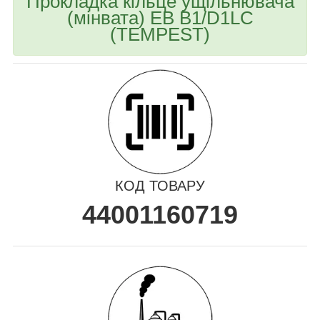
Прокладка кільце ущільнювача
(мінвата) EB B1/D1LC
(TEMPEST)
КОД ТОВАРУ
44001160719