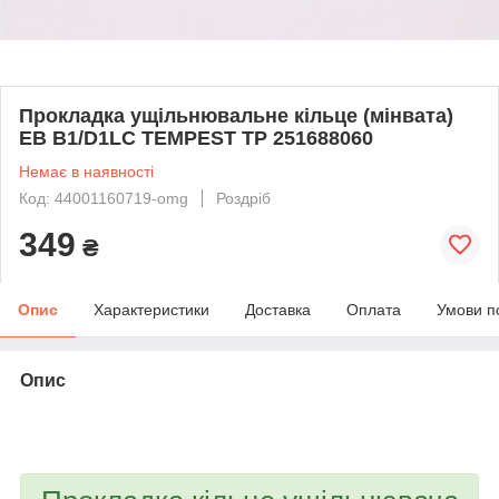
Прокладка ущільнювальне кільце (мінвата)
EB B1/D1LC TEMPEST TP 251688060
Немає в наявності
Код: 44001160719-omg
Роздріб
349
₴
Опис
Характеристики
Доставка
Оплата
Умови п
Опис
bvd_ggl