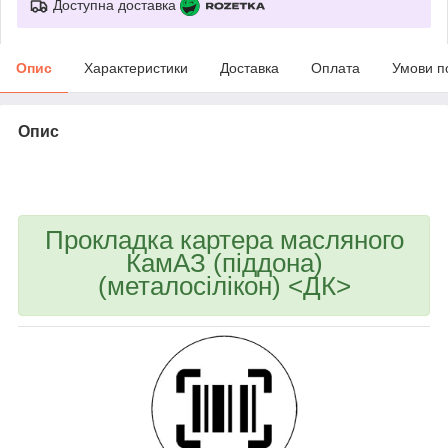
Доступна доставка
Опис
Характеристики
Доставка
Оплата
Умови п
Опис
bvd_ggl
Прокладка картера масляного
КамАЗ (піддона)
(металосiлікон) <ДК>