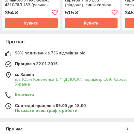
4310/ЗІЛ 133 (резино-
(піддона), синій силікон
сил
пробка) (АВТО-СОЮЗ 88)
TEMPEST 238-1009040
740.
354
515
345
₴
₴
740-1009040-10
Купити
Купити
Про нас
98% позитивних з 736 відгуків за рік
Працює з 22.01.2016
м. Харків
пл. Юрія Кононенка 1, "ТД ЛОСК", периметр 109, Харків,
Україна
Контакти
Сьогодні працює з 09:00 до 18:00
Показати весь графік роботи
Про нас