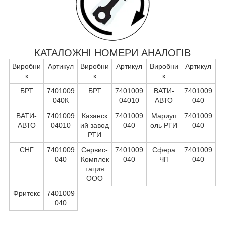
КАТАЛОЖНІ НОМЕРИ АНАЛОГІВ
Виробни
Артикул
Виробни
Артикул
Виробни
Артикул
к
к
к
БРТ
7401009
БРТ
7401009
ВАТИ-
7401009
040К
04010
АВТО
040
ВАТИ-
7401009
Казанск
7401009
Мариуп
7401009
АВТО
04010
ий завод
040
оль РТИ
040
РТИ
СНГ
7401009
Сервис-
7401009
Сфера
7401009
040
Комплек
040
ЧП
040
тация
ООО
Фритекс
7401009
040