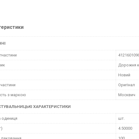
теристики
ВНІ
пчастини
412160109
ник
Дорожня к
Новий
пчастини
Оригінал
ість з маркою
Москвич
СТУВАЛЬНИЦЬКІ ХАРАКТЕРИСТИКИ
 одиниця
шт.
г)
4.50000
 паковання
100