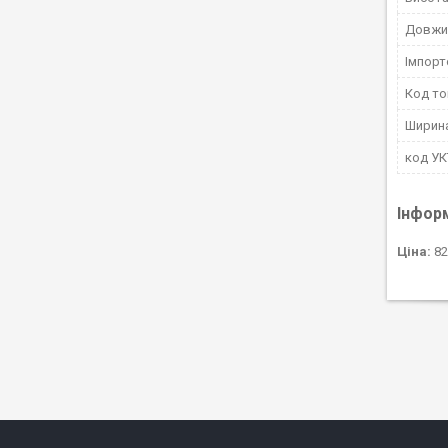
Довжи
Імпорт
Код то
Ширин
код У
Інфор
Ціна:
82