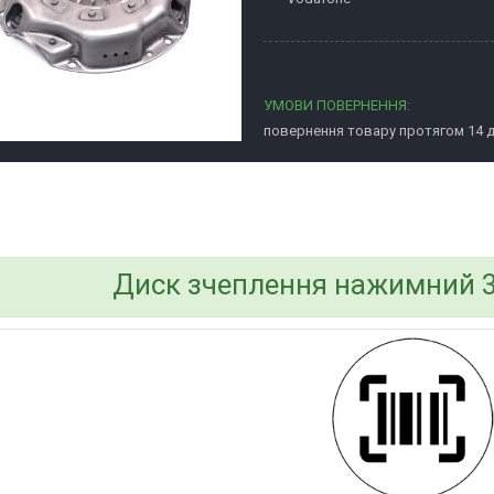
повернення товару протягом 14 
bvd_ggl
Диск зчеплення нажимний 