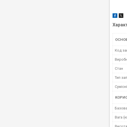
Харак
ОСНО
Код за
Вироб
Стан
Тип за
Сумісн
КОРИ
Базова
Вага (к
Висота