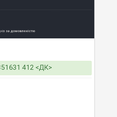
днів
за домовленістю
351631 412 <ДК>