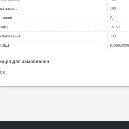
на паковання
290
ований
Да
вару
351631
а паковання
300
КТЗЕД
870893909
мація для замовлення
0 ₴