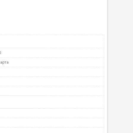
0
арта