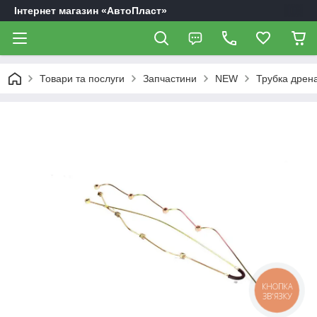
Інтернет магазин «АвтоПласт»
Товари та послуги
Запчастини
NEW
Трубка дрена
КНОПКА
ЗВ'ЯЗКУ