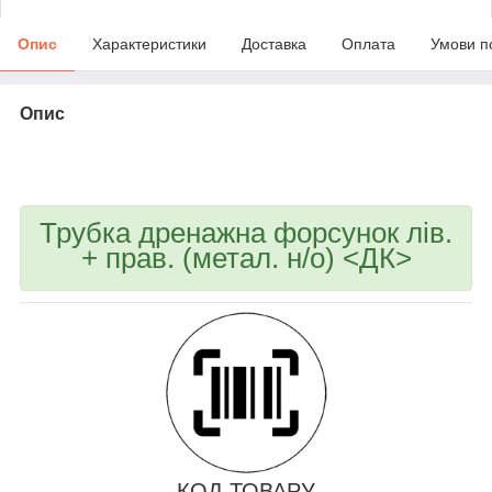
Опис
Характеристики
Доставка
Оплата
Умови п
Опис
bvd_ggl
Трубка дренажна форсунок лів.
+ прав. (метал. н/о) <ДК>
КОД ТОВАРУ