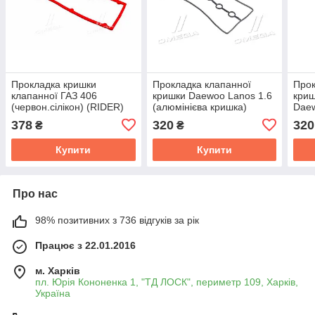
Прокладка кришки
Прокладка клапанної
Прок
клапанної ГАЗ 406
кришки Daewoo Lanos 1.6
криш
(червон.сілікон) (RIDER)
(алюмінієва кришка)
Daew
406.1007245
ПРЕМІУМ TEMPEST
TEM
378
320
320
₴
₴
TP.96351213
Купити
Купити
Про нас
98% позитивних з 736 відгуків за рік
Працює з 22.01.2016
м. Харків
пл. Юрія Кононенка 1, "ТД ЛОСК", периметр 109, Харків,
Україна