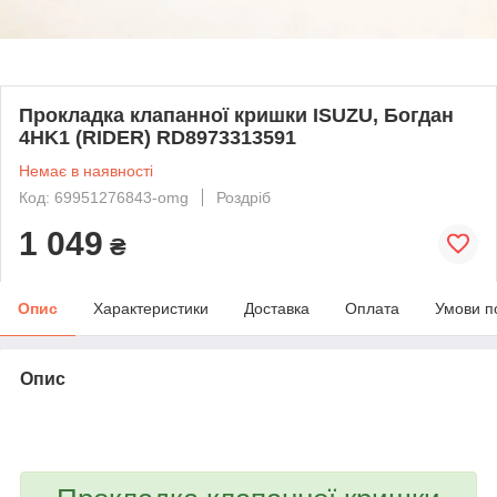
Прокладка клапанної кришки ISUZU, Богдан
4HK1 (RIDER) RD8973313591
Немає в наявності
Код: 69951276843-omg
Роздріб
1 049
₴
Опис
Характеристики
Доставка
Оплата
Умови п
Опис
bvd_ggl