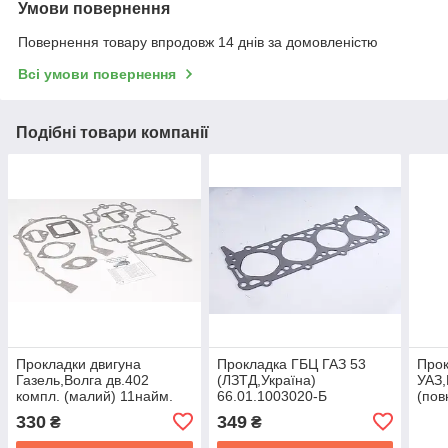
Умови повернення
Повернення товару впродовж 14 днів за домовленістю
Всі умови повернення
Подібні товари компанії
Прокладки двигуна
Прокладка ГБЦ ГАЗ 53
Прок
Газель,Волга дв.402
(ЛЗТД,Україна)
УАЗ,
компл. (малий) 11найм.
66.01.1003020-Б
(пов
паронiт (Україна) 402-100
100
330
349
₴
₴