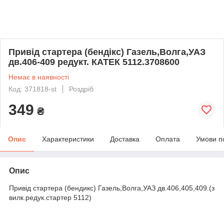
Привiд стартера (бендiкс) Газель,Волга,УАЗ
дв.406-409 редукт. КАТЕК 5112.3708600
Немає в наявності
Код: 371818-st
Роздріб
349
₴
Опис
Характеристики
Доставка
Оплата
Умови п
Опис
Привід стартера (бендикс) Газель,Волга,УАЗ дв.406,405,409.(з
вилк.редук.стартер 5112)