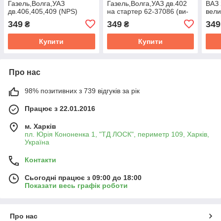
Газель,Волга,УАЗ
Газель,Волга,УАЗ дв.402
ВАЗ 
дв.406,405,409 (NPS)
на стартер 62-37086 (ви-
вели
42.3708600-10
во КАТеК)
(КАТ
349
349
349
₴
₴
Купити
Купити
Про нас
98% позитивних з 739 відгуків за рік
Працює з 22.01.2016
м. Харків
пл. Юрія Кононенка 1, "ТД ЛОСК", периметр 109, Харків,
Україна
Контакти
Сьогодні працює з 09:00 до 18:00
Показати весь графік роботи
Про нас