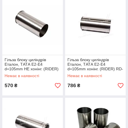
Гільза блоку циліндрів
Гільза блоку циліндрів
Еталон, ТАТА Е2-Е4
Еталон, ТАТА Е2-Е4
d=105mm НЕ хонінг. (RIDER)
d=105mm хонінг. (RIDER) RD-
RD-252701103727
252701103727-1
Немає в наявності
Немає в наявності
570
786
₴
₴