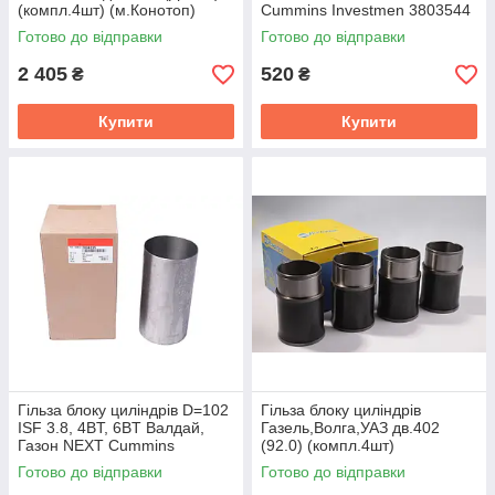
(компл.4шт) (м.Конотоп)
Cummins Investmen 3803544
02.211.035.07.05.1
Готово до відправки
Готово до відправки
2 405
520
₴
₴
Купити
Купити
Гільза блоку циліндрів D=102
Гiльза блоку цилiндрiв
ISF 3.8, 4BT, 6BT Валдай,
Газель,Волга,УАЗ дв.402
Газон NEXT Cummins
(92.0) (компл.4шт)
Investmen 3904166
(м.Конотоп) 24-1002020
Готово до відправки
Готово до відправки