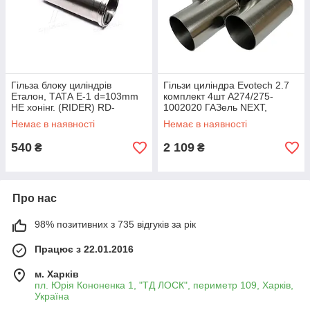
Гільза блоку циліндрів
Гільзи циліндра Evotech 2.7
Еталон, ТАТА Е-1 d=103mm
комплект 4шт А274/275-
НЕ хонінг. (RIDER) RD-
1002020 ГАЗель NEXT,
252501103702
Бізнес, Мотордеталь-Конотоп
Немає в наявності
Немає в наявності
540
2 109
₴
₴
Про нас
98% позитивних з 735 відгуків за рік
Працює з 22.01.2016
м. Харків
пл. Юрія Кононенка 1, "ТД ЛОСК", периметр 109, Харків,
Україна