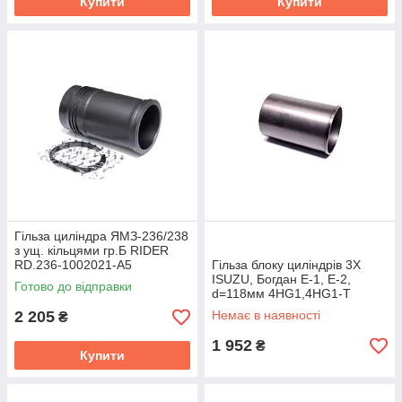
Купити
Купити
Гільза циліндра ЯМЗ-236/238
з ущ. кільцями гр.Б RIDER
RD.236-1002021-А5
Гільза блоку циліндрів 3X
ISUZU, Богдан Е-1, Е-2,
Готово до відправки
d=118мм 4HG1,4HG1-T
(RIDER) RD8980140490
2 205
Немає в наявності
₴
1 952
₴
Купити