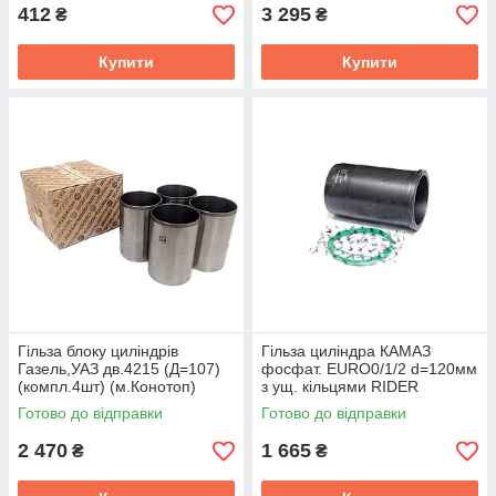
412
3 295
₴
₴
Купити
Купити
Гiльза блоку цилiндрiв
Гільза циліндра КАМАЗ
Газель,УАЗ дв.4215 (Д=107)
фосфат. EURO0/1/2 d=120мм
(компл.4шт) (м.Конотоп)
з ущ. кільцями RIDER
02.211.035.07.5.0
RD.740.30-1002021
Готово до відправки
Готово до відправки
2 470
1 665
₴
₴