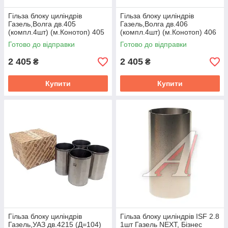
Гiльза блоку цилiндрiв
Гiльза блоку цилiндрiв
Газель,Волга дв.405
Газель,Волга дв.406
(компл.4шт) (м.Конотоп) 405
(компл.4шт) (м.Конотоп) 406
Готово до відправки
Готово до відправки
2 405
2 405
₴
₴
Купити
Купити
Гiльза блоку цилiндрiв
Гільза блоку циліндрів ISF 2.8
Газель,УАЗ дв.4215 (Д=104)
1шт Газель NEXT, Бізнес