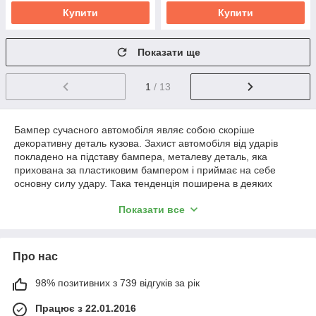
Купити
Купити
Показати ще
1
/ 13
Бампер сучасного автомобіля являє собою скоріше
декоративну деталь кузова. Захист автомобіля від ударів
покладено на підставу бампера, металеву деталь, яка
прихована за пластиковим бампером і приймає на себе
основну силу удару. Така тенденція поширена в деяких
конструкціях автомобілів. Наприклад,
лючки бензобака
, крім
Показати все
захисту заправної горловини, також можуть бути
декоративними елементами, прикрашені емблемами або
малюнками.
Про нас
На автомобилях ГАЗ и ВАЗ
применяется два вида
основания – переднее и
98% позитивних з 739 відгуків за рік
заднее. По назначению они
Працює з 22.01.2016
не отличаются и призваны