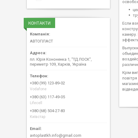
освобож
це
тр
КОНТАКТИ
Если вз
констру
камеру.
эффекти
АВТОПЛАСТ
Выпускн
объедин
воздейс
пл. Юрія Кононенка 1, "ТД ЛОСК",
периметр 109, Харків, Україна
различн
Крім вип
повітря
+380 (99) 123-89-02
магазин
Vodafone
відведе
+380 (63) 117-49-05
Lifecell
+380 (68) 504-27-83
Київстар
avtoplastkh.info@gmail.com