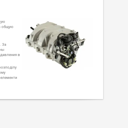
ную
в общую
. За
оны
 давления в
 розподілу
ому
і елементи