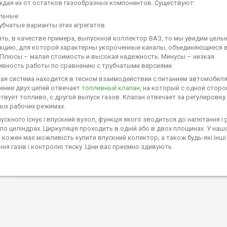
дая их от остатков газообразных компонентов. Существуют:
льные
убчатые варианты этих агрегатов.
ять, в качестве примера, выпускной коллектор ВАЗ, то мы увидим цель
кцию, для которой характерны укороченные каналы, объединяющиеся 
 Плюсы – малая стоимость и высокая надежность. Минусы – низкая
вность работы по сравнению с трубчатыми версиями.
ая система находится в тесном взаимодействии с питанием автомобиля
ение двух цепей отвечает
топливный клапан
, на который с одной стор
твует топливо, с другой выпуск газов. Клапан отвечает за регулировку
ых рабочих режимах.
ускного існує і впускний вузол, функція якого зводиться до нагнітання і
 по циліндрах. Циркуляція проходить в одній або в двох площинах. У наш
і кожен має можливість купити впускний колектор, а також будь-які інш
ння газів і контролю тиску. Ціни вас приємно здивують.