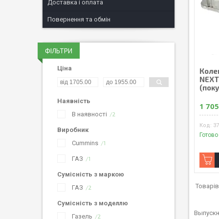
Доставка і оплата
Повернення та обмін
ФІЛЬТРИ
Ціна
Коле
NEXT,
(поку
Наявність
1 705
В наявності
2
37
Виробник
Готово
Cummins
1
ГАЗ
1
Сумісність з маркою
ГАЗ
2
Сумісність з моделлю
Выпускн
Газель
2