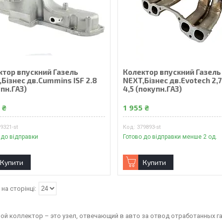
ктор впускний Газель
Колектор впускний Газель
Бізнес дв.Cummins ISF 2.8
NEXT,Бізнес дв.Evotech 2,7
пн.ГАЗ)
4,5 (покупн.ГАЗ)
 ₴
1 955 ₴
9321-st
379893-st
 до відправки
Готово до відправки менше 2 од.
Купити
Купити
ой коллектор – это узел, отвечающий в авто за отвод отработанных г