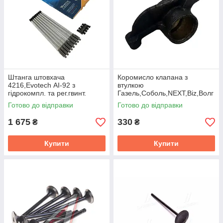
Штанга штовхача
Коромисло клапана з
4216,Evotech АІ-92 з
втулкою
гідрокомпл. та рег.гвинт.
Газель,Соболь,NEXT,Biz,Волг
компл.8шт 4216.1007385 ГК
а,УАЗ
Готово до відправки
Готово до відправки
402,4215,4216,Evotech2.7
Ориг. 13-1007114-04
1 675
330
₴
₴
Купити
Купити