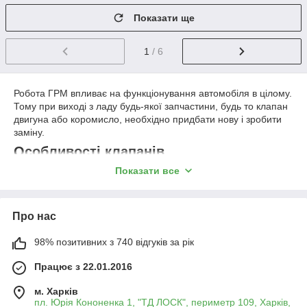
Показати ще
1
/ 6
Робота ГРМ впливає на функціонування автомобіля в цілому.
Тому при виході з ладу будь-якої запчастини, будь то клапан
двигуна або коромисло, необхідно придбати нову і зробити
заміну.
Особливості клапанів
Показати все
Відкриття і закриття впускних і випускних каналів відбувається
за рахунок клапанів. При цьому впускний клапан двигуна
виготовляється з хромованої сталі і має більший діаметр, ніж
випускний. Випускні ж виробляються з жаростійкої сталі.
Про нас
Своєчасна заміна клапанів позитивно позначається на роботі
98% позитивних з 740 відгуків за рік
двигуна. Зокрема:
підвищується потужність мотора;
Працює з 22.01.2016
поліпшується динаміка авто;
м. Харків
стабілізуються обороти на холостому ходу.
пл. Юрія Кононенка 1, "ТД ЛОСК", периметр 109, Харків,