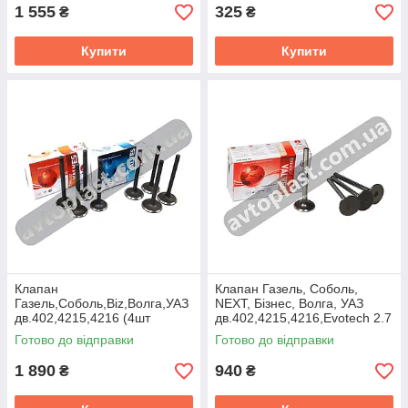
1 555
325
₴
₴
Купити
Купити
Клапан
Клапан Газель, Соболь,
Газель,Соболь,Biz,Волга,УАЗ
NEXT, Бізнес, Волга, УАЗ
дв.402,4215,4216 (4шт
дв.402,4215,4216,Evotech 2.7
впуск+4шт випуск) азотир.
(4шт випуск) AMP
Готово до відправки
Готово до відправки
AMP 3741-2402020
402.1007015
1 890
940
₴
₴