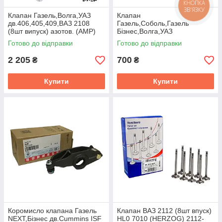
КНОПКА
ЗВ'ЯЗКУ
Клапан Газель,Волга,УАЗ
Клапан
дв.406,405,409,ВАЗ 2108
Газель,Соболь,Газель
(8шт випуск) азотов. (AMP)
Бiзнес,Волга,УАЗ
406.1007010-01
дв.402,4215,4216 (4шт
Готово до відправки
Готово до відправки
впускн.) (AMP) 402.1007010
2 205
700
₴
₴
Купити
Купити
Коромисло клапана Газель
Клапан ВАЗ 2112 (8шт впуск)
NEXT,Бізнес дв.Cummins ISF
HL0 7010 (HERZOG) 2112-