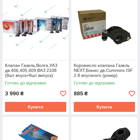
Клапан Газель,Волга,УАЗ
Коромисло клапана Газель
дв.406,405,409,ВАЗ 2108
NEXT,Бізнес дв.Cummins ISF
(8шт впуск+8шт випуск)
2.8 впускного (рокер)
азотов. (AMP)
(покупн. ГАЗ)
Готово до відправки
Готово до відправки
406.1001012/10
3 990
885
₴
₴
Купити
Купити