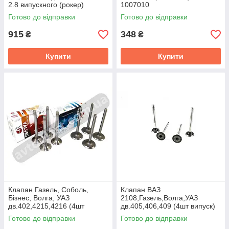
2.8 випускного (рокер)
1007010
(покупн. ГАЗ)
Готово до відправки
Готово до відправки
915
348
₴
₴
Купити
Купити
Клапан Газель, Соболь,
Клапан ВАЗ
Бізнес, Волга, УАЗ
2108,Газель,Волга,УАЗ
дв.402,4215,4216 (4шт
дв.405,406,409 (4шт випуск)
впускн.+4шт випускн.) AMP
("AMP") 21080-100701202
Готово до відправки
Готово до відправки
402.1007010/12