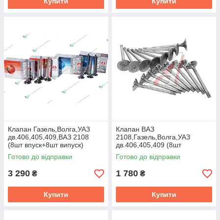
Купити
Купити
Клапан Газель,Волга,УАЗ
Клапан ВАЗ
дв.406,405,409,ВАЗ 2108
2108,Газель,Волга,УАЗ
(8шт впуск+8шт випуск)
дв.406,405,409 (8шт
(AMP) 406.1001012/10
впуск+8шт випуск) (ви-во
Готово до відправки
Готово до відправки
ЧАЗ,Челябінськ)
3 290
1 780
₴
₴
Купити
Купити