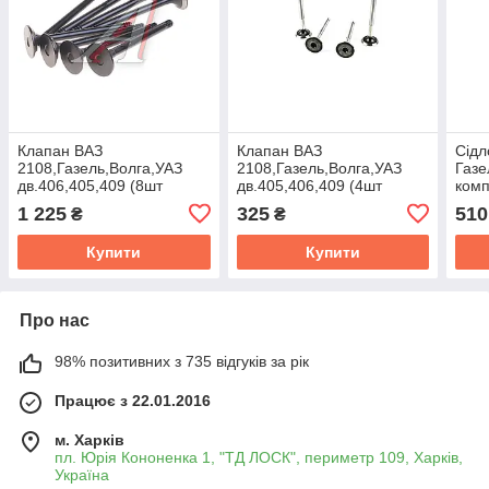
Клапан ВАЗ
Клапан ВАЗ
Сiдл
2108,Газель,Волга,УАЗ
2108,Газель,Волга,УАЗ
Газе
дв.406,405,409 (8шт
дв.405,406,409 (4шт
комп
випуск) (ви-во
випуск) ("AMP") 21080-
4шт+
1 225
325
510
₴
₴
ЧАЗ,Челябінськ)
100701202
во 
406.
Купити
Купити
Про нас
98% позитивних з 735 відгуків за рік
Працює з 22.01.2016
м. Харків
пл. Юрія Кононенка 1, "ТД ЛОСК", периметр 109, Харків,
Україна