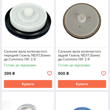
Сальник вала колiнчастого
Сальник вала колiнчастого
переднiй Газель NEXT,Бiзнес
заднiй Газель NEXT,Бiзнес
дв.Cummins ISF 2.8
дв.Cummins ISF 2.8
(Cummins) 5265266
(Cummins) 5265267,3693669
Готово до відправки
Готово до відправки
399
900
₴
₴
Купити
Купити