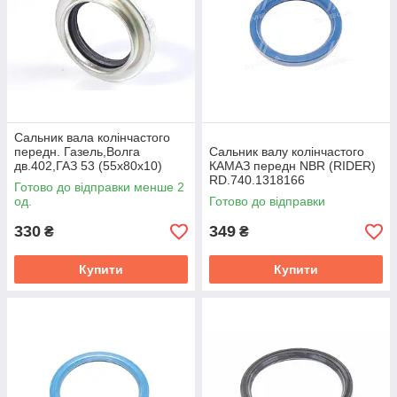
Сальник вала колiнчастого
передн. Газель,Волга
Сальник валу колінчастого
дв.402,ГАЗ 53 (55х80х10)
КАМАЗ передн NBR (RIDER)
(Україна) 53-1005032-П
RD.740.1318166
Готово до відправки менше 2
од.
Готово до відправки
330
349
₴
₴
Купити
Купити