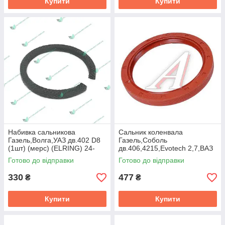
Купити
Купити
Набивка сальникова
Сальник коленвала
Газель,Волга,УАЗ дв.402 D8
Газель,Соболь
(1шт) (мерс) (ELRING) 24-
дв.406,4215,Evotech 2,7,ВАЗ
1005154
2108 задн. Rubena
Готово до відправки
Готово до відправки
(80х100х10) (ГАЗ)
330
477
₴
₴
Купити
Купити