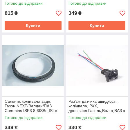
(70x100x12,5) Cummins
(Cummins Investmen)
Готово до відправки
Готово до відправки
4890832
5265266
815
349
₴
₴
Купити
Купити
Сальник колінвала задн.
Роз'єм датчика швидкостi ,
Газон NEXT/Валдай/ПАЗ
колiнвала, РХХ,
Cummins ISF3.8,6ISBe,ISLe
дрос.засл.Газель,Волга,ВАЗ з
(150x130x14) Cummins Inv.
проводами (CARGEN)
Готово до відправки
Готово до відправки
3968563
АХ-510
349
330
₴
₴