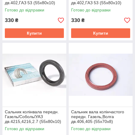
дв.402,ГАЗ 53 (55х80х10)
дв.402,ГАЗ 53 (55х80х10)
(CORTECO) 53-1005032-01
(ELRING) 53-1005032-01
Готово до відправки
Готово до відправки
330
330
₴
₴
Купити
Купити
Сальник колінвала передн.
Сальник вала колiнчастого
Газель/Соболь/УАЗ
передн. Газель,Волга
дв.4215,4216,2.7 (55x80x10)
дв.406,405 (55х70х8)
NBR Кременчук 53-1005034
(ELRING) 4062.1005034-01
Готово до відправки
Готово до відправки