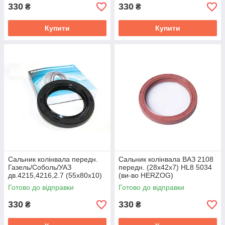
330
330
₴
₴
Купити
Купити
Сальник колінвала передн.
Сальник колінвала ВАЗ 2108
Газель/Соболь/УАЗ
передн. (28х42х7) HL8 5034
дв.4215,4216,2.7 (55x80x10)
(ви-во HERZOG)
з пильником Кременчук 53-
Готово до відправки
Готово до відправки
1005034
330
330
₴
₴