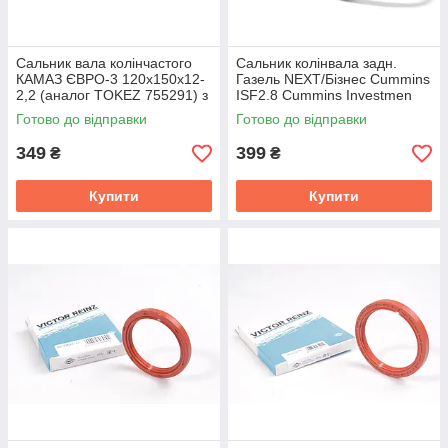
Сальник вала колінчастого
Сальник колінвала задн.
КАМАЗ ЄВРО-3 120х150х12-
Газель NEXT/Бізнес Cummins
2,2 (аналог TOKEZ 755291) з
ISF2.8 Cummins Investmen
повстю ПРЕМИУМ
5265267
Готово до відправки
Готово до відправки
7406.100516
349
399
₴
₴
Купити
Купити