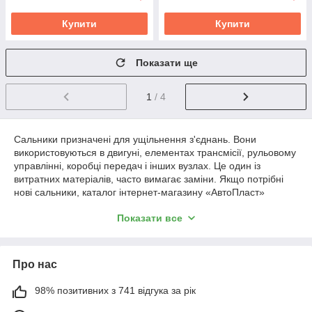
Купити
Купити
Показати ще
1
/ 4
Сальники призначені для ущільнення з'єднань. Вони
використовуються в двигуні, елементах трансмісії, рульовому
управлінні, коробці передач і інших вузлах. Це один із
витратних матеріалів, часто вимагає заміни. Якщо потрібні
нові сальники, каталог інтернет-магазину «АвтоПласт»
допоможе вибрати і купити новий.
Показати все
Для чого використовуються сальники
Велика частина сальников сконцентрована в двигуні. Два з
них знаходяться у коленвале. Якщо у автомобіля гумовий
Про нас
ремінь зубчастий, то сальники присутні і виходять з мотора
валах.
98% позитивних з 741 відгука за рік
Крім цього, сальники використовуються для балансира і