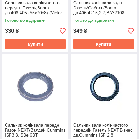
Сальник вала колiнчастого
Сальник колінвала задн.
передн. Газель,Волга
Газель/Соболь/Волга
дв.406,405 (55х70х8) (Victor
дв.406,4215,2.7,ВАЗ2108
Reinz) 81-33627-10
(80x100x10) Victor Reinz 81-
Готово до відправки
Готово до відправки
51127-20
330
349
₴
₴
Купити
Купити
Сальник колінвала передн.
Сальник вала колiнчастого
Газон NEXT/Валдай Cummins
переднiй Газель NEXT,Бiзнес
ISF3.8,ISBe,6BT
дв.Cummins ISF 2.8