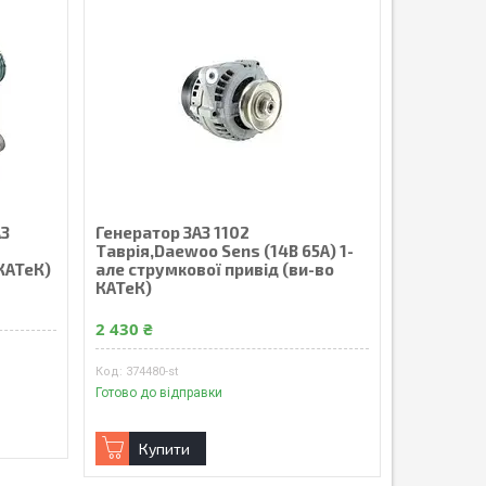
АЗ
Генератор ЗАЗ 1102
Таврія,Daewoo Sens (14В 65А) 1-
 КАТеК)
але струмкової привід (ви-во
КАТеК)
2 430 ₴
374480-st
Готово до відправки
Купити