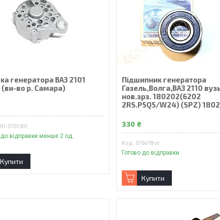
ка генератора ВАЗ 2101
Пiдшипник генератора
 (ви-во р. Самара)
Газель,Волга,ВАЗ 2110 вуз
нов.зрз. 180202(6202
2RS.P5Q5/W24) (SPZ) 180
₴
330 ₴
01-3701301
 до відправки менше 2 од.
076678-st
Готово до відправки
Купити
Купити