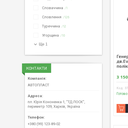
Словаччина
1
Словлення
126
Туреччина
12
Угорщина
10
Ще 1
Гене
дв.Ev
полік
КОНТАКТИ
3 150
АВТОПЛАСТ
37
Готово
пл. Юрія Кононенка 1, "ТД ЛОСК",
периметр 109, Харків, Україна
+380 (99) 123-89-02