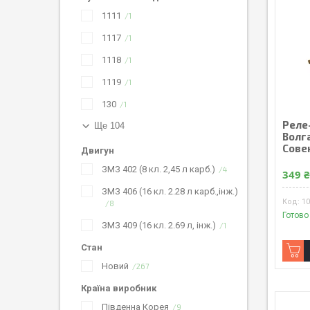
1111
1
1117
1
1118
1
1119
1
130
1
Реле
Ще 104
Волга
Совек
Двигун
ЗМЗ 402 (8 кл. 2,45 л карб.)
4
349 
ЗМЗ 406 (16 кл. 2.28 л карб.,інж.)
10
8
Готово
ЗМЗ 409 (16 кл. 2.69 л, інж.)
1
Стан
Новий
267
Країна виробник
Південна Корея
9