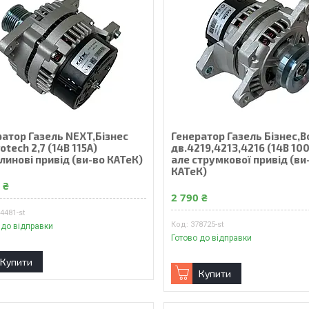
ратор Газель NEXT,Бізнес
Генератор Газель Бізнес,В
otech 2,7 (14В 115А)
дв.4219,4213,4216 (14В 100
линові привід (ви-во КАТеК)
але струмкової привід (ви
КАТеК)
 ₴
2 790 ₴
4481-st
378725-st
 до відправки
Готово до відправки
Купити
Купити