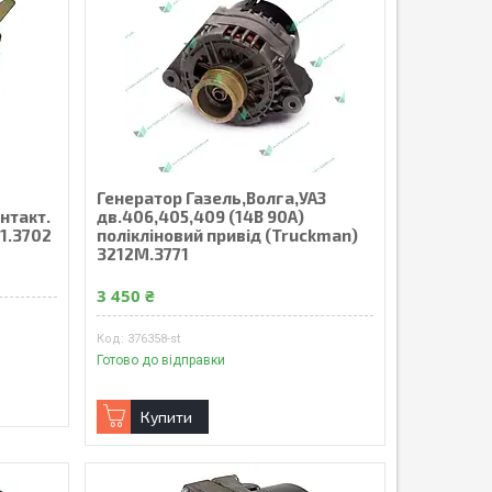
Генератор Газель,Волга,УАЗ
нтакт.
дв.406,405,409 (14В 90А)
31.3702
полiклiновий привiд (Truckman)
3212М.3771
3 450 ₴
376358-st
Готово до відправки
Купити