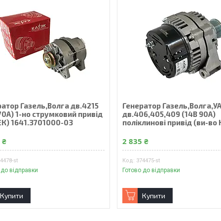
ратор Газель,Волга дв.4215
Генератор Газель,Волга,У
70А) 1-но струмковий привiд
дв.406,405,409 (14В 90А)
ЕК) 1641.3701000-03
поліклинові привід (ви-во
 ₴
2 835 ₴
4478-st
374475-st
 до відправки
Готово до відправки
Купити
Купити