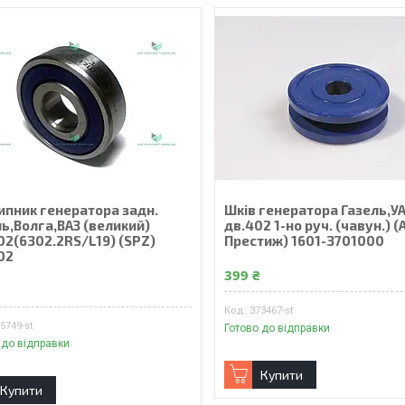
ипник генератора задн.
Шкiв генератора Газель,У
ь,Волга,ВАЗ (великий)
дв.402 1-но руч. (чавун.) (
02(6302.2RS/L19) (SPZ)
Престиж) 1601-3701000
02
399 ₴
₴
373467-st
5749-st
Готово до відправки
 до відправки
Купити
Купити