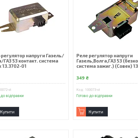
-регулятор напруги Газель/
Реле регулятор напруги
/ГАЗ 53 контакт. система
Газель,Волга,ГАЗ 53 (безко
 13.3702-01
система зажиг.) (Совек) 1
₴
349 ₴
0072-st
100073-st
 до відправки
Готово до відправки
Купити
Купити