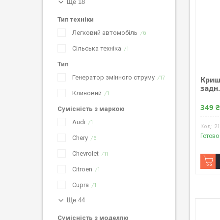
Ще 18
Тип техніки
Легковий автомобіль
6
Сільська техніка
1
Тип
Генератор змінного струму
17
Криш
задн.
Клиновий
1
349 
Сумісність з маркою
Audi
1
21
Готово
Chery
6
Chevrolet
11
Citroen
1
Cupra
1
Ще 44
Сумісність з моделлю