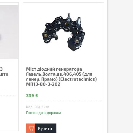
АЗ
Мiст дiодний генератора
Авто
Газель,Волга дв.406,405 (для
генер. Прамо) (Electrotechnics)
МП13-80-3-202
339 ₴
063182-st
Готово до відправки
Купити