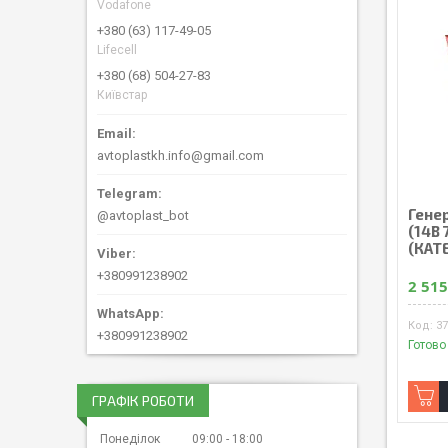
Vodafone
+380 (63) 117-49-05
Lifecell
+380 (68) 504-27-83
Київстар
avtoplastkh.info@gmail.com
Гене
@avtoplast_bot
(14В 
(КАТ
+380991238902
2 515
37
+380991238902
Готово
ГРАФІК РОБОТИ
Понеділок
09:00
18:00