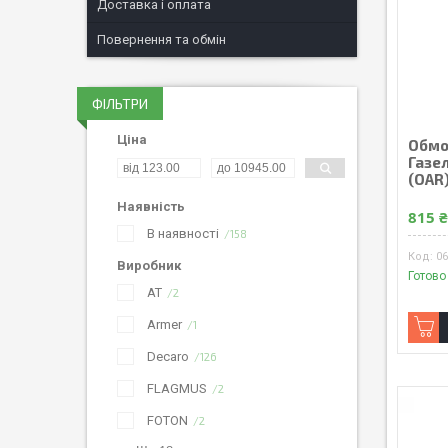
Доставка і оплата
Повернення та обмін
ФІЛЬТРИ
Ціна
Обмо
Газел
(OAR
Наявність
815 
В наявності
158
06
Виробник
Готово
AT
2
Armer
1
Decaro
126
FLAGMUS
2
FOTON
2