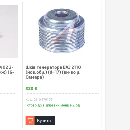
402 2-
Шків генератора ВАЗ 2110
иж) 16-
(нов.обр.) (d=17) (ви-во р.
Самара)
330 ₴
2110-3701051
Готово до відправки менше 2 од.
Купити