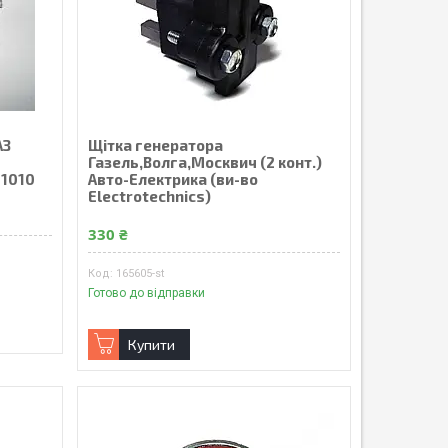
АЗ
Щітка генератора
Газель,Волга,Москвич (2 конт.)
01010
Авто-Електрика (ви-во
Electrotechnics)
330 ₴
165605-st
Готово до відправки
Купити