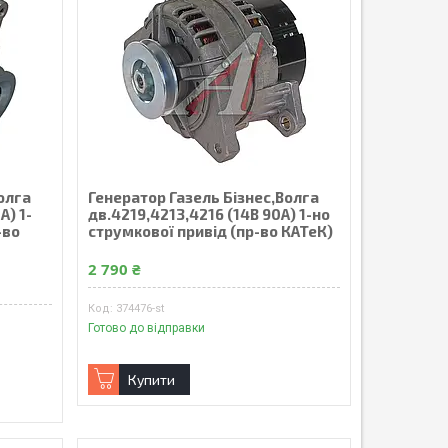
олга
Генератор Газель Бізнес,Волга
А) 1-
дв.4219,4213,4216 (14В 90А) 1-но
-во
струмкової привід (пр-во КАТеК)
2 790 ₴
374476-st
Готово до відправки
Купити