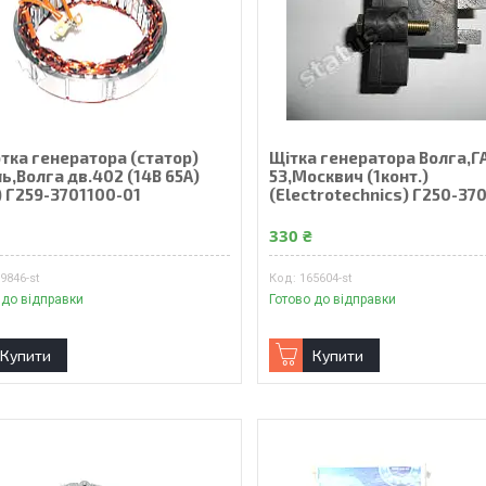
тка генератора (статор)
Щiтка генератора Волга,Г
ь,Волга дв.402 (14В 65А)
53,Москвич (1конт.)
) Г259-3701100-01
(Electrotechnics) Г250-37
₴
330 ₴
9846-st
165604-st
 до відправки
Готово до відправки
Купити
Купити