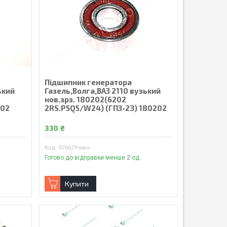
Пiдшипник генератора
ький
Газель,Волга,ВАЗ 2110 вузький
нов.зрз. 180202(6202
202
2RS.P5Q5/W24) (ГПЗ-23) 180202
330 ₴
076679-sжн
Готово до відправки менше 2 од.
Купити