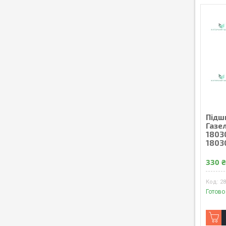
Пiдш
Газел
1803
1803
330 
28
Готово