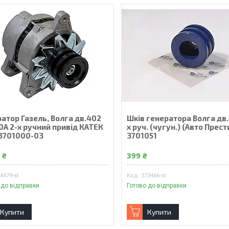
атор Газель, Волга дв.402
Шкiв генератора Волга дв.
0А 2-х ручний привід КАТЕК
х руч. (чугун.) (Авто Прест
.3701000-03
3701051
 ₴
399 ₴
4479-st
373466-st
 до відправки
Готово до відправки
Купити
Купити