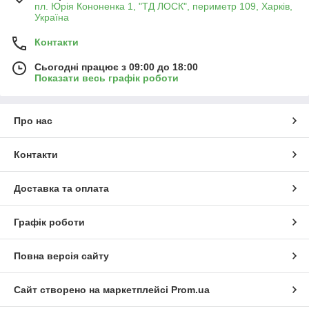
пл. Юрія Кононенка 1, "ТД ЛОСК", периметр 109, Харків,
вашого автомобіля. Ці деталі легко встановлюються і
Україна
повністю сумісні з різними марками і моделями авто.
✅ Оригінальні та ліцензійні запчастини;
Контакти
✅ Простота установки та надійність;
✅ Швидка доставка по Україні.
Сьогодні працює з 09:00 до 18:00
Показати весь графік роботи
Про нас
Контакти
Доставка та оплата
Графік роботи
Повна версія сайту
Сайт створено на маркетплейсі
Prom.ua