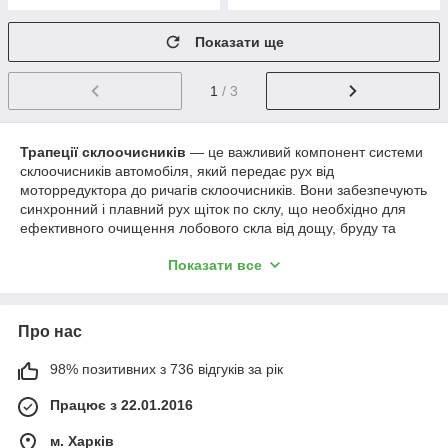
Показати ще
1
/ 3
Трапеції склоочисників
— це важливий компонент системи
склоочисників автомобіля, який передає рух від
моторредуктора до ричагів склоочисників. Вони забезпечують
синхронний і плавний рух щіток по склу, що необхідно для
ефективного очищення лобового скла від дощу, бруду та
снігу.
Показати все
🔧
У нашому каталозі представлені:
Трапеції склоочисників
для легкових і вантажних
автомобілів;
Про нас
Трапеції для різних марок і моделей авто
;
98% позитивних з 736 відгуків за рік
Запчастини для трапецій
: ричаги, кріплення, втулки
та інші комплектуючі.
Працює з 22.01.2016
Ми пропонуємо високоякісні
трапеції склоочисників
, які
забезпечать надійну і тривалу роботу системи очищення скла
м. Харків