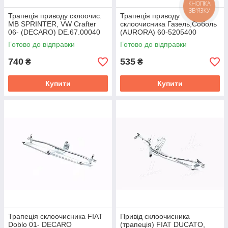
КНОПКА
ЗВ'ЯЗКУ
Трапеція приводу склоочис.
Трапецiя приводу
MB SPRINTER, VW Crafter
склоочисника Газель,Соболь
06- (DECARO) DE.67.00040
(AURORA) 60-5205400
Готово до відправки
Готово до відправки
740
535
₴
₴
Купити
Купити
Трапеція склоочисника FIAT
Привід склоочисника
Doblo 01- DECARO
(трапеція) FIAT DUCATO,