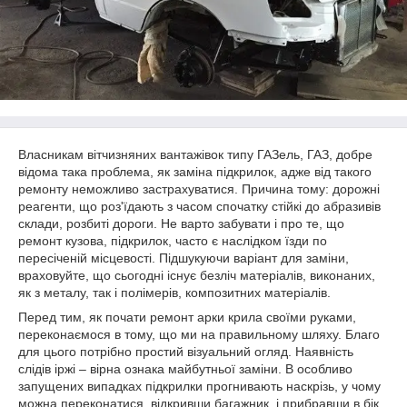
Власникам вітчизняних вантажівок типу ГАЗель, ГАЗ, добре
відома така проблема, як заміна підкрилок, адже від такого
ремонту неможливо застрахуватися. Причина тому: дорожні
реагенти, що роз'їдають з часом спочатку стійкі до абразивів
склади, розбиті дороги. Не варто забувати і про те, що
ремонт кузова, підкрилок, часто є наслідком їзди по
пересіченій місцевості. Підшукуючи варіант для заміни,
враховуйте, що сьогодні існує безліч матеріалів, виконаних,
як з металу, так і полімерів, композитних матеріалів.
Перед тим, як почати ремонт арки крила своїми руками,
переконаємося в тому, що ми на правильному шляху. Благо
для цього потрібно простий візуальний огляд. Наявність
слідів іржі – вірна ознака майбутньої заміни. В особливо
запущених випадках підкрилки прогнивають наскрізь, у чому
можна переконатися, відкривши багажник, і прибравши в бік