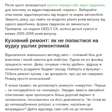
Після цього залишається
купити передні або задні підкрилки
,
для монтажу на відреставрований «каркас». Вибирайте
пластикові, відштовхуючись від моделі та марки автомобіля.
Зверніть увагу, що навіть на моделях різних років випуску від
одного виробника, форма підкрилок не змінюється.
Приміром, на седани GEELY CK, колісні деталі сумісні в
межах 2005-2008 років випуску.
Кузовний ремонт: як не попастися на
вудку ушлих ремонтників
Відновлення зовнішнього вигляду авто – головний біль для
власника і ласий шматок для майстра. Однак не усі фахівці
працюють чесно. Деякі, почувши «легку здобич», відразу ж
починають роздувати бюджет заходу. Наберіть в браузері –
ГАЗель ремонт кузова, і ви зрозумієте, про що ми говоримо.
Розкид просто колосальний.
Є кілька правил, які допоможуть уникнути «накруток». Перше
– не погоджуйтеся на «інновації». Нерідко замість звичайної
пластикової арки пропонують більш дорогий варіант зі
скловолокна, посилаючись на його довговічність. Чи готові ви
до непередбачених розтрат, а головне, наскільки це
виправдано? Дайте відповідь самі собі на це питання.