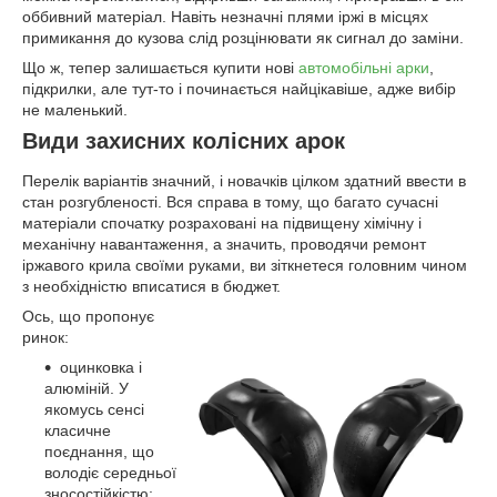
оббивний матеріал. Навіть незначні плями іржі в місцях
примикання до кузова слід розцінювати як сигнал до заміни.
Що ж, тепер залишається купити нові
автомобільні арки
,
підкрилки, але тут-то і починається найцікавіше, адже вибір
не маленький.
Види захисних колісних арок
Перелік варіантів значний, і новачків цілком здатний ввести в
стан розгубленості. Вся справа в тому, що багато сучасні
матеріали спочатку розраховані на підвищену хімічну і
механічну навантаження, а значить, проводячи ремонт
іржавого крила своїми руками, ви зіткнетеся головним чином
з необхідністю вписатися в бюджет.
Ось, що пропонує
ринок:
оцинковка і
алюміній. У
якомусь сенсі
класичне
поєднання, що
володіє середньої
зносостійкістю;