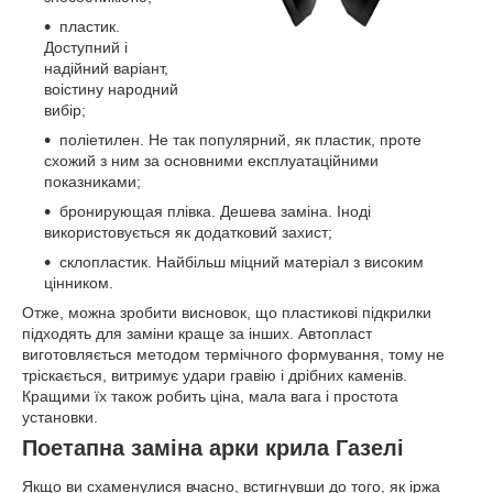
пластик.
Доступний і
надійний варіант,
воістину народний
вибір;
поліетилен. Не так популярний, як пластик, проте
схожий з ним за основними експлуатаційними
показниками;
бронирующая плівка. Дешева заміна. Іноді
використовується як додатковий захист;
склопластик. Найбільш міцний матеріал з високим
цінником.
Отже, можна зробити висновок, що пластикові підкрилки
підходять для заміни краще за інших. Автопласт
виготовляється методом термічного формування, тому не
тріскається, витримує удари гравію і дрібних каменів.
Кращими їх також робить ціна, мала вага і простота
установки.
Поетапна заміна арки крила Газелі
Якщо ви схаменулися вчасно, встигнувши до того, як іржа