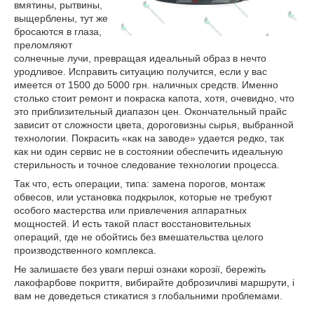
вмятины, рытвины,
выщерблены, тут же
бросаются в глаза,
преломляют
солнечные лучи, превращая идеальный образ в нечто
уродливое. Исправить ситуацию получится, если у вас
имеется от 1500 до 5000 грн. наличных средств. Именно
столько стоит ремонт и покраска капота, хотя, очевидно, что
это приблизительный диапазон цен. Окончательный прайс
зависит от сложности цвета, дороговизны сырья, выбранной
технологии. Покрасить «как на заводе» удается редко, так
как ни один сервис не в состоянии обеспечить идеальную
стерильность и точное следование технологии процесса.
Так что, есть операции, типа: замена порогов, монтаж
обвесов, или установка подкрылок, которые не требуют
особого мастерства или привлечения аппаратных
мощностей. И есть такой пласт восстановительных
операций, где не обойтись без вмешательства целого
производственного комплекса.
Не залишаєте без уваги перші ознаки корозії, бережіть
лакофарбове покриття, вибирайте доброзичливі маршрути, і
вам не доведеться стикатися з глобальними проблемами.