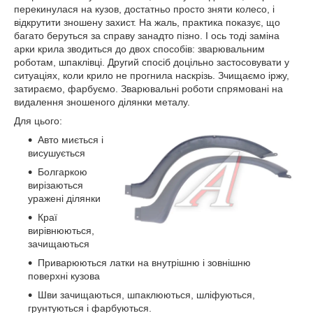
перекинулася на кузов, достатньо просто зняти колесо, і
відкрутити зношену захист. На жаль, практика показує, що
багато беруться за справу занадто пізно. І ось тоді заміна
арки крила зводиться до двох способів: зварювальним
роботам, шпаклівці. Другий спосіб доцільно застосовувати у
ситуаціях, коли крило не прогнила наскрізь. Зчищаємо іржу,
затираємо, фарбуємо. Зварювальні роботи спрямовані на
видалення зношеного ділянки металу.
Для цього:
Авто миється і
висушується
Болгаркою
вирізаються
уражені ділянки
Краї
вирівнюються,
зачищаються
Приварюються латки на внутрішню і зовнішню
поверхні кузова
Шви зачищаються, шпаклюються, шліфуються,
грунтуються і фарбуються.