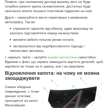
Повірте, при належному догляді вашому авто не буде
потрібно ремонт крила скловолокном, достатньо буде
своєчасно міняти зношені пластикові підкрилки на нові.
Друге – намагайтеся вести переговори з керівником
автосервісу. Так ви:
отримаєте гарантію від обману, адже виконавці не
захочуть підставлятися перед начальством;
зможете вибити пільгові умови оплати;
застрахуєтеся від недобросовісного підходу і
тимчасових зволікань.
І, нарешті, третє – купуйте
кузовні запчастини
самостійно.
Відомим є факт, що сервіси завищують вартість деталей, щоб
заробити не тільки на їх заміну, але і на закупівлю.
Відновлення капота: на чому не можна
заощаджувати
Самые обидные
повреждения, с точки
зрения эстетики,
приходятся на капот.
Мельчайшие