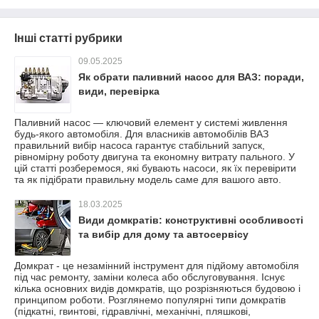
Інші статті рубрики
09.05.2025
Як обрати паливний насос для ВАЗ: поради,
види, перевірка
Паливний насос — ключовий елемент у системі живлення
будь-якого автомобіля. Для власників автомобілів ВАЗ
правильний вибір насоса гарантує стабільний запуск,
рівномірну роботу двигуна та економну витрату пального. У
цій статті розберемося, які бувають насоси, як їх перевірити
та як підібрати правильну модель саме для вашого авто.
18.03.2025
Види домкратів: конструктивні особливості
та вибір для дому та автосервісу
Домкрат - це незамінний інструмент для підйому автомобіля
під час ремонту, заміни колеса або обслуговування. Існує
кілька основних видів домкратів, що розрізняються будовою і
принципом роботи. Розглянемо популярні типи домкратів
(підкатні, гвинтові, гідравлічні, механічні, пляшкові,