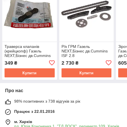
Траверса клапанів
Р/к ГРМ Газель
Зіро
(крейцкопф) Газель
NEXT,Бізнес дв.Cummins
Газе
NEXT,Бізнес дв.Cummins
ISF 2.8
дв.C
ISF 2.8 верхня
(зірки+ланцюг+гідронат.+заспок.)
(пок
349
2 730
605
₴
₴
(перемичка) (покупн. ГАЗ)
Cummins Investmen Р/К
Купити
Купити
Про нас
98% позитивних з 738 відгуків за рік
Працює з 22.01.2016
м. Харків
пл. Юрія Кононенка 1, "ТД ЛОСК", периметр 109, Харків,