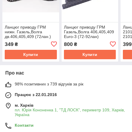
Ланцюг приводу ГРМ
Ланцюг приводу ГРМ
Лан
нижн. Газель,Волга
Газель,Волга 406,405,409
2101
дв.406,405,409 (72лан.)
Euro-3 (72-92лан)
210
("DITTON") 514.1006040-
компл.2шт DITTON
349
800
399
₴
₴
20
Прибалт. 9V2-1040
Купити
Купити
Про нас
98% позитивних з 739 відгуків за рік
Працює з 22.01.2016
м. Харків
пл. Юрія Кононенка 1, "ТД ЛОСК", периметр 109, Харків,
Україна
Контакти