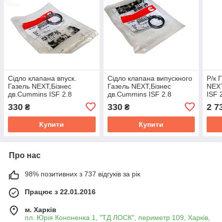
Сiдло клапана впуск.
Сiдло клапана випускного
Р/к 
Газель NEXT,Бiзнес
Газель NEXT,Бiзнес
NEXT
дв.Cummins ISF 2.8
дв.Cummins ISF 2.8
ISF 
(Cummins) 5262813
(Cummins) 5262173
(зір
330
330
2 7
₴
₴
Cumm
Купити
Купити
Про нас
98% позитивних з 737 відгуків за рік
Працює з 22.01.2016
м. Харків
пл. Юрія Кононенка 1, "ТД ЛОСК", периметр 109, Харків,