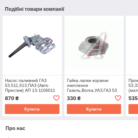
Подібні товари компанії
Насос паливний ГАЗ
Гайка лапки корзини
Прок
53,511,513,ПАЗ (Авто
зчеплення
53,3
Престиж) АП 13-1106011
Газель,Волга,УАЗ,ГАЗ 53
(мат
(OAR) 53-1601178
3 на
870
330
535
₴
₴
(DET
Купити
Купити
Про нас