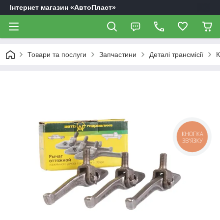
Інтернет магазин «АвтоПласт»
Товари та послуги
Запчастини
Деталі трансмісії
К
КНОПКА
ЗВ'ЯЗКУ