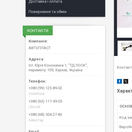
Доставка і оплата
Повернення та обмін
КОНТАКТИ
АВТОПЛАСТ
пл. Юрія Кононенка 1, "ТД ЛОСК",
Контакт
периметр 109, Харків, Україна
+380 (99) 123-89-02
Харак
Vodafone
+380 (63) 117-49-05
ОСНОВ
Lifecell
+380 (68) 504-27-83
Код за
Київстар
Вироб