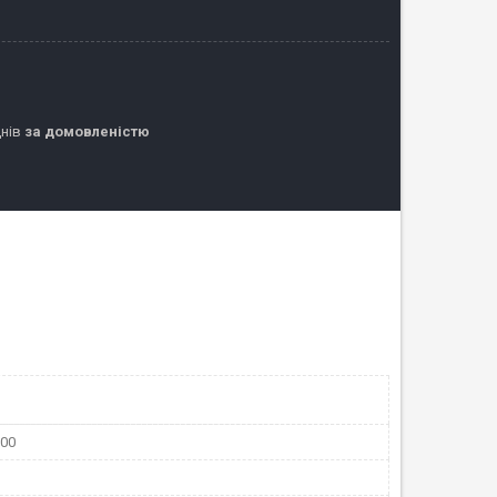
днів
за домовленістю
100