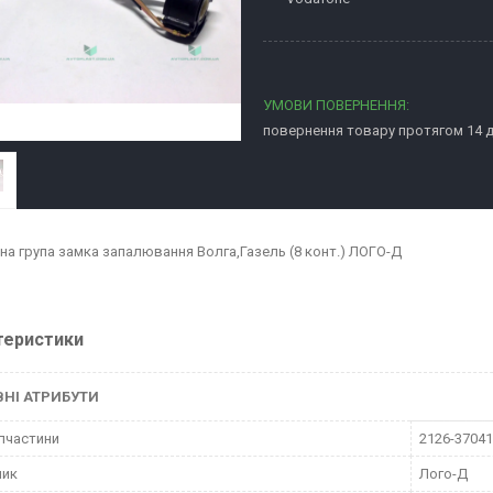
повернення товару протягом 14 
на група замка запалювання Волга,Газель (8 конт.) ЛОГО-Д
теристики
НІ АТРИБУТИ
пчастини
2126-3704
ник
Лого-Д