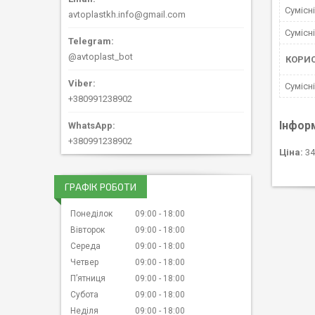
Сумісн
avtoplastkh.info@gmail.com
Сумісн
@avtoplast_bot
КОРИ
Сумісн
+380991238902
Інфор
+380991238902
Ціна:
34
ГРАФІК РОБОТИ
Понеділок
09:00
18:00
Вівторок
09:00
18:00
Середа
09:00
18:00
Четвер
09:00
18:00
Пʼятниця
09:00
18:00
Субота
09:00
18:00
Неділя
09:00
18:00