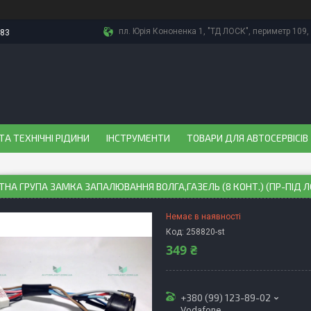
пл. Юрія Кононенка 1, "ТД ЛОСК", периметр 109, 
-83
ТА ТЕХНІЧНІ РІДИНИ
ІНСТРУМЕНТИ
ТОВАРИ ДЛЯ АВТОСЕРВІСІВ
НА ГРУПА ЗАМКА ЗАПАЛЮВАННЯ ВОЛГА,ГАЗЕЛЬ (8 КОНТ.) (ПР-ПІД Л
Немає в наявності
Код:
258820-st
349 ₴
+380 (99) 123-89-02
Vodafone