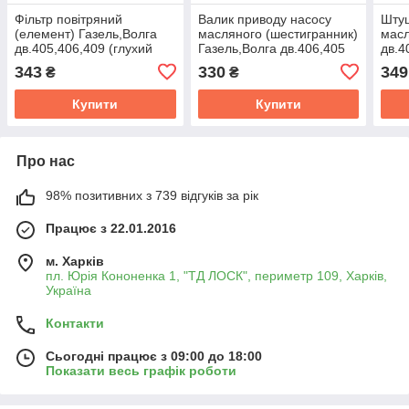
Фільтр повітряний
Валик приводу насосу
Штуц
(елемент) Газель,Волга
масляного (шестигранник)
масл
дв.405,406,409 (глухий
Газель,Волга дв.406,405
дв.4
низький) (ви-во Авто
(Україна) 406.1011220-10
406.
343
330
349
₴
₴
Престиж)
Купити
Купити
Про нас
98% позитивних з 739 відгуків за рік
Працює з 22.01.2016
м. Харків
пл. Юрія Кононенка 1, "ТД ЛОСК", периметр 109, Харків,
Україна
Контакти
Сьогодні працює з 09:00 до 18:00
Показати весь графік роботи